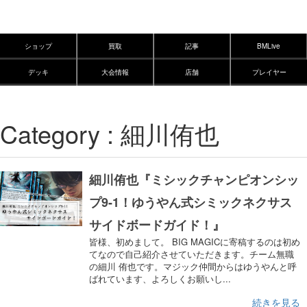
ショップ
買取
記事
BMLive
デッキ
大会情報
店舗
プレイヤー
Category : 細川侑也
細川侑也『ミシックチャンピオンシッ
プ9-1！ゆうやん式シミックネクサス
サイドボードガイド！』
皆様、初めまして。 BIG MAGICに寄稿するのは初め
てなので自己紹介させていただきます。チーム無職
の細川 侑也です。マジック仲間からはゆうやんと呼
ばれています、よろしくお願いし...
続きを見る