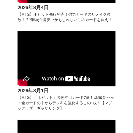
2026年8月4日
【MTG】ホビット先行発売！強力カードのリメイク多
数！？初動が1番安いかもしれないこのカードを買え！
2026年8月1日
【MTG】「ホビット」各色注目カード7選！UB最新セッ
ト全カードの中からデッキを強化するこの1枚！【マジ
ック：ザ・ギャザリング】