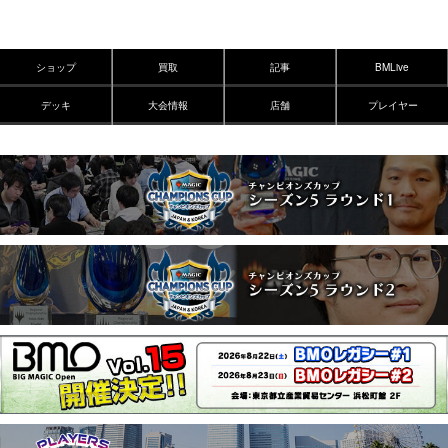
ショップ
買取
記事
BMLive
デッキ
大会情報
店舗
プレイヤー