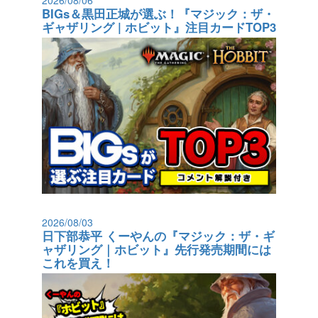
2026/08/06
BIGs＆黒田正城が選ぶ！『マジック：ザ・
ギャザリング | ホビット』注目カードTOP3
2026/08/03
日下部恭平 くーやんの『マジック：ザ・ギ
ャザリング｜ホビット』先行発売期間には
これを買え！