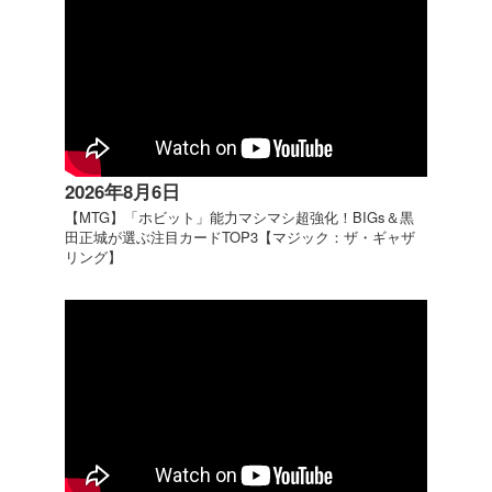
2026年8月6日
【MTG】「ホビット」能力マシマシ超強化！BIGs＆黒
田正城が選ぶ注目カードTOP3【マジック：ザ・ギャザ
リング】