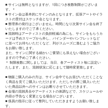
■ サインは無料となりますが、1回につき枚数制限がございま
す。＊
■ サイン会は基本的にサインのみとなります。拡張アートやイラ
ストの受付はスケッチ会となります。
■ 整理券の発行はございません。時間になり次第サイン会を終了
いたしますのでご了承ください。
■ 混雑時はアーティストの負担軽減の為にも、サインをもらうカ
ードは予めスリーブから外し、バインダーやパンフレットなど
に並べてお待ちいただくなど、列がスムーズに進むようご協力
をお願い致します。
また、サインに関する細かいご要望にも添えない場合がござい
ますので予めご了承ください。
＊ 制限枚数に関しましては、当日、各アーティスト毎に設定い
たします。また、混雑状況に応じまして随時変更致します。
■ 物販ご購入のみの方は、サイン会中でもお並びいただくことな
く商品を見てご購入いただけます。ただしその際ご購入いただ
いた商品以外へのサインはお断りさせていただきます。
■ 会場の混雑具合やアーティストの体調などで、スケジュールや
内容が予告なく変更となる場合がございます。
■ 係員の指示に従って整列していただきますようお願い致しま
す。