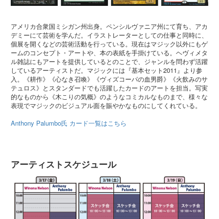
アメリカ合衆国ミシガン州出身。ペンシルヴァニア州にて育ち、アカ
デミーにて芸術を学んだ。イラストレーターとしての仕事と同時に、
個展を開くなどの芸術活動を行っている。現在はマジック以外にもゲ
ームのコンセプト・アートや、本の表紙を手掛けている。ヘヴィメタ
ル雑誌にもアートを提供しているとのことで、ジャンルを問わず活躍
しているアーティストだ。マジックには『基本セット2011』より参
入。《耕作》《心なき召喚》《ヴィズコーパの血男爵》《火飲みのサ
テュロス》とスタンダードでも活躍したカードのアートを担当。写実
的なものから《木こりの気概》のようなコミカルなものまで、様々な
表現でマジックのビジュアル面を賑やかなものにしてくれている。
Anthony Palumbo氏 カード一覧はこちら
アーティストスケジュール