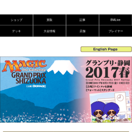
ショップ
買取
記事
BMLive
デッキ
大会情報
店舗
プレイヤー