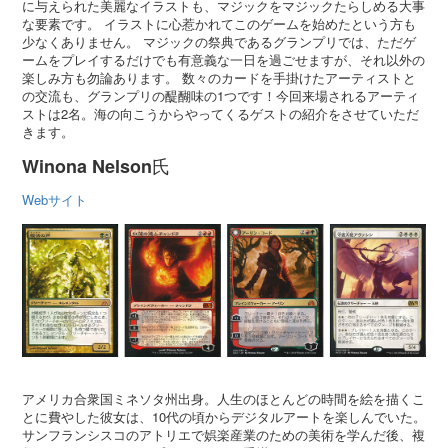
に与えられた美麗なイラストも、マジックをマジックたらしめる大事
な要素です。 イラストに心惹かれてこのゲームを始めたという方も
少なくありません。 マジックの祭典であるグランプリでは、ただゲ
ームをプレイするだけでも有意義な一日を過ごせますが、それ以外の
楽しみ方も勿論あります。 数々のカードを手掛けたアーティストと
の交流も、グランプリの醍醐味の1つです！今回来場されるアーティ
ストは2名。海の向こうからやってくるゲストの紹介をさせていただ
きます。
氏
Winona Nelson
Webサイト
アメリカ合衆国ミネソタ州出身。人生のほとんどの時間を絵を描くこ
とに費やした彼女は、10代の頃からデジタルアートを楽しんでいた。
サンフランシスコのアトリエで娯楽産業のための美術を学んだ後、複