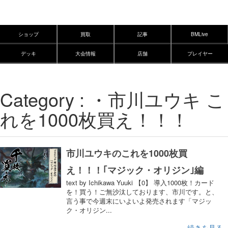
ショップ
買取
記事
BMLive
デッキ
大会情報
店舗
プレイヤー
Category : ・市川ユウキ こ
れを1000枚買え！！！
市川ユウキのこれを1000枚買
え！！！｢マジック・オリジン｣編
text by Ichikawa Yuuki 【0】 導入1000枚！カード
を！買う！ご無沙汰しております、市川です。と、
言う事で今週末にいよいよ発売されます「マジッ
ク・オリジン...
続きを見る