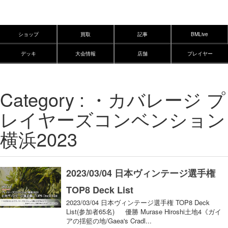
ショップ
買取
記事
BMLive
デッキ
大会情報
店舗
プレイヤー
Category : ・カバレージ プ
レイヤーズコンベンション
横浜2023
2023/03/04 日本ヴィンテージ選手権
TOP8 Deck List
2023/03/04 日本ヴィンテージ選手権 TOP8 Deck
List(参加者65名) 優勝 Murase Hiroshi土地4《ガイ
アの揺籃の地/Gaea's Cradl...