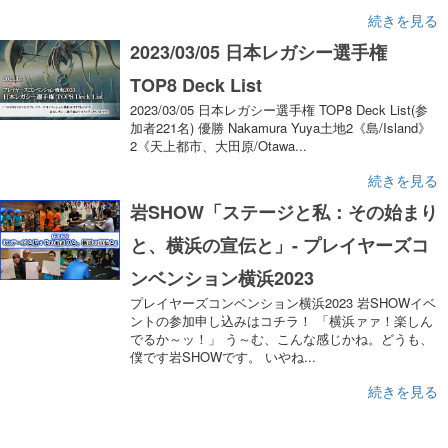
続きを見る
2023/03/05 日本レガシー選手権
TOP8 Deck List
2023/03/05 日本レガシー選手権 TOP8 Deck List(参
加者221名) 優勝 Nakamura Yuya土地2《島/Island》
2《天上都市、大田原/Otawa...
続きを見る
岩SHOW「ステージと私：その始まり
と、横浜の宣伝と」- プレイヤーズコ
ンベンション横浜2023
プレイヤーズコンベンション横浜2023 岩SHOWイベ
ントの参加申し込みはコチラ！ 「横浜ァァ！楽しん
でるか～ッ！」 う～む、こんな感じかね。どうも、
僕です岩SHOWです。 いやね...
続きを見る