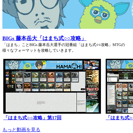
BIGs 藤本岳大「はまち式○○攻略」
「はまち」ことBIGs 藤本岳大選手の冠番組「はまち式○○攻略」MTGの
様々なフォーマットを攻略していきます。
「はまち式○○攻略」第17回
「はまち式○
もっと動画を見る