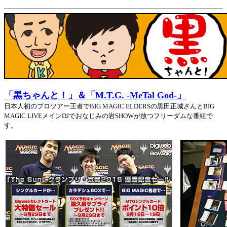
「黒ちゃんと！」＆「M.T.G. -MeTal God-」
日本人初のプロツアー王者でBIG MAGIC ELDERSの黒田正城さんとBIG
MAGIC LIVEメインDJでおなじみの岩SHOWが放つフリーダムな番組で
す。