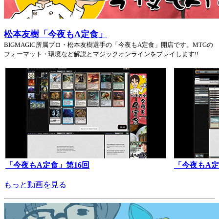
松本友樹「今夜もA定食」
BIGMAGIC所属プロ・松本友樹選手の「今夜もA定食」開店です。MTGの
フォーマット・環境など解説とマジックオンラインをプレイします!!
「今夜もA定食」第16回
「今夜もA定
もっと動画を見る