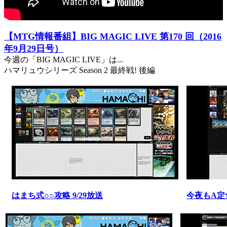
【MTG情報番組】BIG MAGIC LIVE 第170 回（2016
年9月29日号）
今週の「BIG MAGIC LIVE」は...
ハマリュウシリーズ Season 2 最終戦! 後編
はまち式○○攻略 9/29放送
今夜もA定食