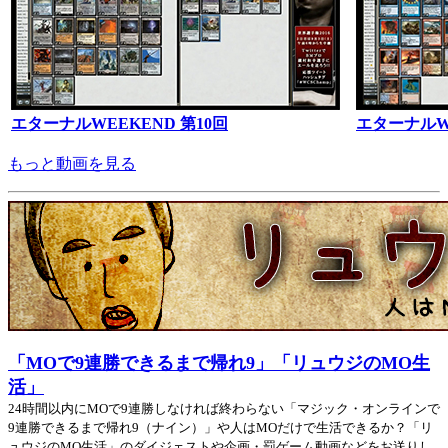
エターナルWEEKEND 第10回
エターナルWE
もっと動画を見る
「MOで9連勝できるまで帰れ9」「リュウジのMO生
活」
24時間以内にMOで9連勝しなければ終わらない「マジック・オンラインで
9連勝できるまで帰れ9（ナイン）」や人はMOだけで生活できるか？「リ
ュウジのMO生活」のダイジェストや企画・罰ゲーム動画などをお送りし