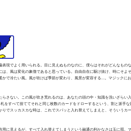
喩表現でよく用いられる。目に見えぬものなのに、僕らはそれがどんなもの
には、風は変化の象徴であると思っている。自由自在に駆け抜け、時にそよ
かで冷たい風。風が吹けば季節が変わり、風景が変容する...。マジックに
たらさない。この風が吹き荒れるのは、あなたの頭の中・知識を洗いざらい
手札をすべて捨ててそれと同じ枚数のカードをドローするという、割と派手な
かりでスッカスカな時は、これでスパッと入れ替えてしまえと、そういうカ
有用に見えるが、すべて入れ替えてしまうという融通の利かなさは玉に瑕。