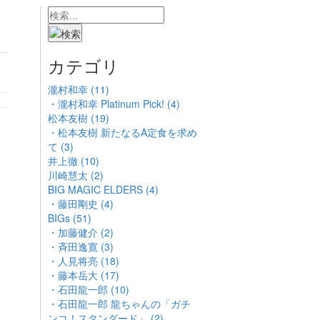
カテゴリ
瀧村和幸 (11)
・瀧村和幸 Platinum Pick! (4)
松本友樹 (19)
・松本友樹 新たなるA定食を求め
て (3)
井上徹 (10)
川崎慧太 (2)
BIG MAGIC ELDERS (4)
・藤田剛史 (4)
BIGs (51)
・加藤健介 (2)
・斉田逸寛 (3)
・人見将亮 (18)
・藤本岳大 (17)
・石田龍一郎 (10)
・石田龍一郎 龍ちゃんの「ガチ
ンコ！スタンダード」 (2)