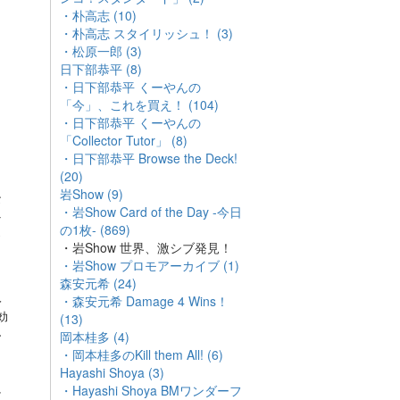
・朴高志 (10)
・朴高志 スタイリッシュ！ (3)
・松原一郎 (3)
日下部恭平 (8)
・日下部恭平 くーやんの
「今」、これを買え！ (104)
・日下部恭平 くーやんの
「Collector Tutor」 (8)
・日下部恭平 Browse the Deck!
(20)
岩Show (9)
な
・岩Show Card of the Day -今日
そ
の1枚- (869)
お
・岩Show 世界、激シブ発見！
・岩Show プロモアーカイブ (1)
森安元希 (24)
入
・森安元希 Damage 4 Wins！
効
(13)
ー
岡本桂多 (4)
・岡本桂多のKill them All! (6)
Hayashi Shoya (3)
・Hayashi Shoya BMワンダーフ
マ