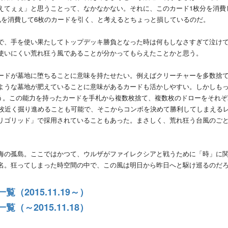
えてぇぇ」と思うことって、なかなかない。それに、このカード1枚分を消費
札を消費して6枚のカードを引く、と考えるとちょっと損しているのだ。
で、手を使い果たしてトップデッキ勝負となった時は何もしなさすぎて泣け
使いにくい荒れ狂う風であることが分かってもらえたことかと思う。
ードが墓地に堕ちることに意味を持たせたい。例えばクリーチャーを多数捨
ような墓地が肥えていることに意味があるカードも活かしやすい。しかしも
ろう。この能力を持ったカードを手札から複数枚捨て、複数枚のドローをそれぞ
0枚近く掘り進めることも可能で、そこからコンボを決めて勝利してしまえる
リゴリッド」で採用されていることもあった。まさしく、荒れ狂う台風のご
海の孤島。ここではかつて、ウルザがファイレクシアと戦うために「時」に
名。狂ってしまった時空間の中で、この風は明日から昨日へと駆け巡るのだ
ド一覧（2015.11.19～）
ド一覧（～2015.11.18）