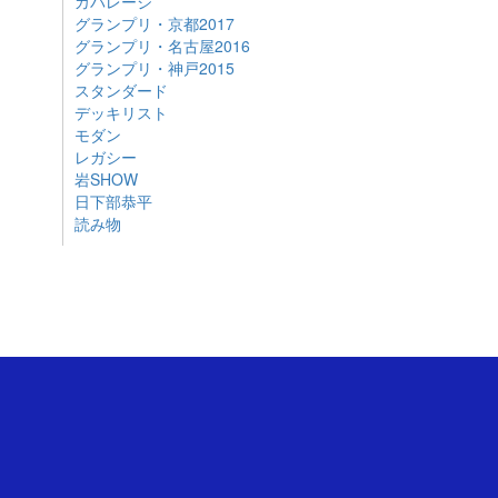
カバレージ
グランプリ・京都2017
グランプリ・名古屋2016
グランプリ・神戸2015
スタンダード
デッキリスト
モダン
レガシー
岩SHOW
日下部恭平
読み物