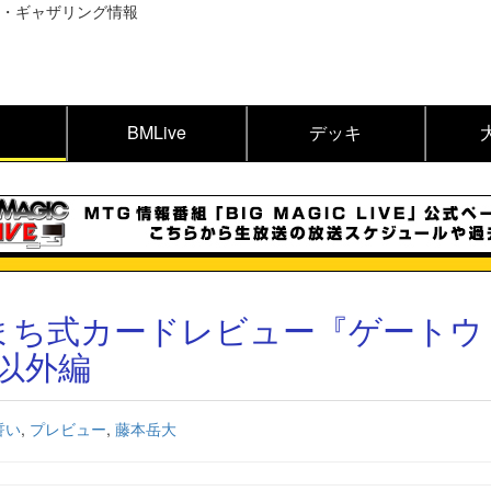
BMLive
デッキ
 はまち式カードレビュー『ゲートウ
以外編
誓い
,
プレビュー
,
藤本岳大