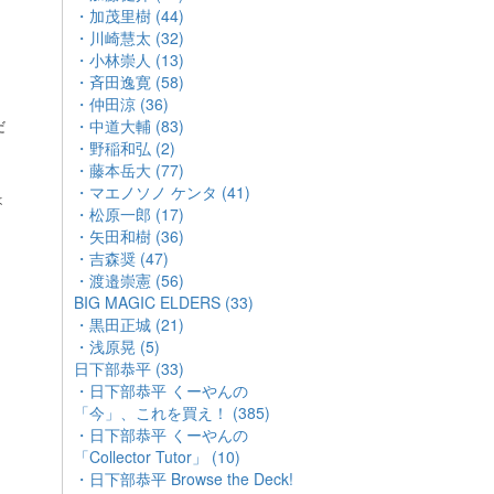
・加茂里樹 (44)
・川崎慧太 (32)
・小林崇人 (13)
・斉田逸寛 (58)
・仲田涼 (36)
だ
・中道大輔 (83)
・野稲和弘 (2)
・藤本岳大 (77)
・マエノソノ ケンタ (41)
ょ
・松原一郎 (17)
・矢田和樹 (36)
・吉森奨 (47)
・渡邉崇憲 (56)
BIG MAGIC ELDERS (33)
・黒田正城 (21)
・浅原晃 (5)
日下部恭平 (33)
・日下部恭平 くーやんの
「今」、これを買え！ (385)
・日下部恭平 くーやんの
「Collector Tutor」 (10)
・日下部恭平 Browse the Deck!