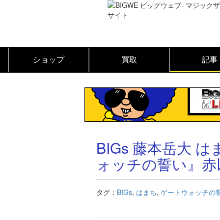
ショップ
買取
記事
BIGs 藤本岳大
ォッチの誓い』赤
タグ：
BIGs
,
はまち
,
ゲートウォッチの