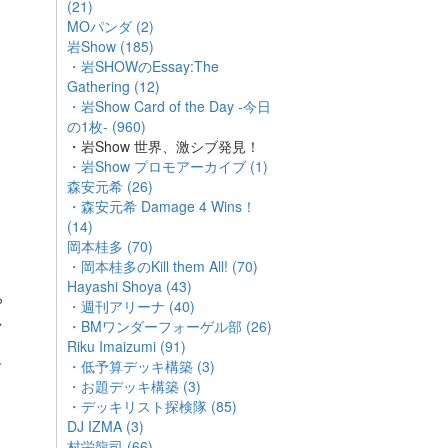
(21)
MOパンダ (2)
岩Show (185)
・岩SHOWのEssay:The
Gathering (12)
・岩Show Card of the Day -今日
の1枚- (960)
・岩Show 世界、激シブ発見！
・岩Show プロモアーカイブ (1)
森安元希 (26)
・森安元希 Damage 4 Wins！
(14)
岡本桂多 (70)
・岡本桂多のKill them All! (70)
Hayashi Shoya (43)
ら
・週刊アリーナ (40)
思
・BMワンダーフォーゲル部 (26)
ら
Riku Imaizumi (91)
シ
・低予算デッキ構築 (3)
・お題デッキ構築 (3)
・デッキリスト探検隊 (85)
DJ IZMA (3)
村栄龍司 (66)