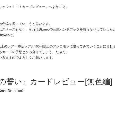
リッシュ！！！カードレビュー」へようこそ。
の色編を書いていこうと思います。
スペースもなく、それはBigwebで公式ハンドブックを買うなりしていした
gwebで。
以上のレア・神話レアと100円以上のアンコモンに限ってみていくことにまし
るカードの予想とかみ合うでしょう。たぶん。
いきますのでよろしくお願いします。
の誓い』カードレビュー
[無色編]
t Distortion》