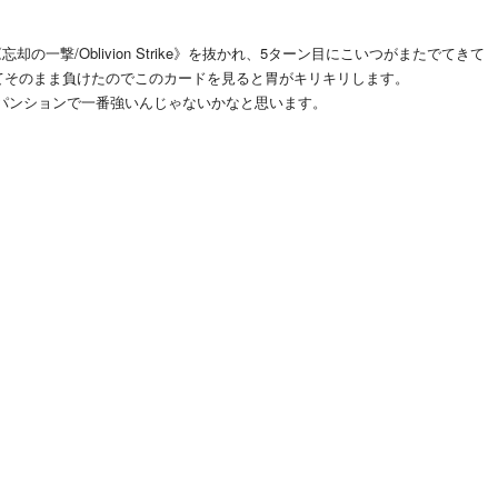
一撃/Oblivion Strike》を抜かれ、5ターン目にこいつがまたでてきて
》を抜かれてそのまま負けたのでこのカードを見ると胃がキリキリします。
パンションで一番強いんじゃないかなと思います。