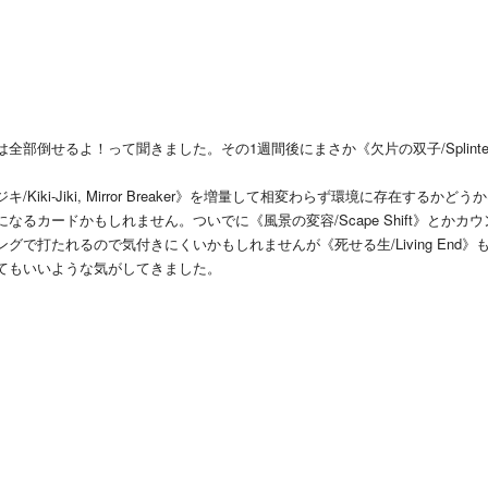
部倒せるよ！って聞きました。その1週間後にまさか《欠片の双子/Splinte
ki-Jiki, Mirror Breaker》を増量して相変わらず環境に存在するかどう
るカードかもしれません。ついでに《風景の変容/Scape Shift》とかカウ
で打たれるので気付きにくいかもしれませんが《死せる生/Living End》
てもいいような気がしてきました。