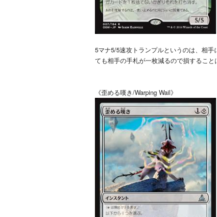
5マナ5/5速攻トランプルというのは、相
ても相手の手札が一枚減るので損すること
《歪める嘆き/Warping Wail》