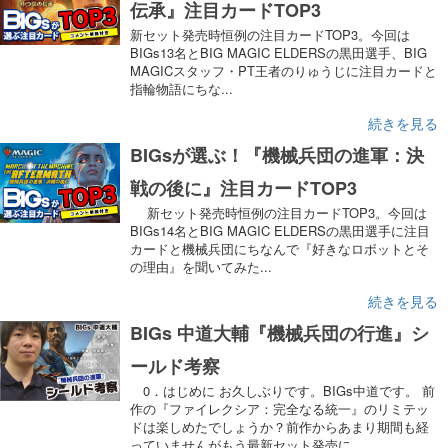
伝承』注目カードTOP3
新セット発売時恒例の注目カードTOP3。今回は
BIGs13名とBIG MAGIC ELDERSの黒田選手、BIG
MAGICスタッフ・PT王者のりゅうじに注目カードと
指輪物語にちな...
続きを見る
BIGsが選ぶ！『機械兵団の進軍：決
戦の後に』注目カードTOP3
新セット発売時恒例の注目カードTOP3。今回は
BIGs14名とBIG MAGIC ELDERSの黒田選手に注目
カードと機械兵団にちなんで『好きなロボットとそ
の理由』を聞いてみた...
続きを見る
BIGs 中道大輔『機械兵団の行進』シ
ールド考察
0．はじめに お久しぶりです。BIGs中道です。 前
作の『ファイレクシア：完全なる統一』のリミテッ
ドは楽しめたでしょうか？前作からあまり期間も経
っていませんがもう最新セット発売に...