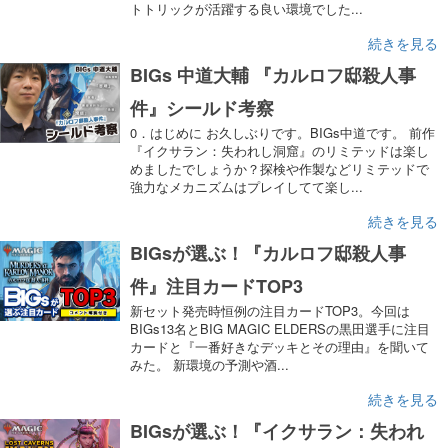
トトリックが活躍する良い環境でした...
続きを見る
BIGs 中道大輔 『カルロフ邸殺人事
件』シールド考察
0．はじめに お久しぶりです。BIGs中道です。 前作
『イクサラン：失われし洞窟』のリミテッドは楽し
めましたでしょうか？探検や作製などリミテッドで
強力なメカニズムはプレイしてて楽し...
続きを見る
BIGsが選ぶ！『カルロフ邸殺人事
件』注目カードTOP3
新セット発売時恒例の注目カードTOP3。今回は
BIGs13名とBIG MAGIC ELDERSの黒田選手に注目
カードと『一番好きなデッキとその理由』を聞いて
みた。 新環境の予測や酒...
続きを見る
BIGsが選ぶ！『イクサラン：失われ