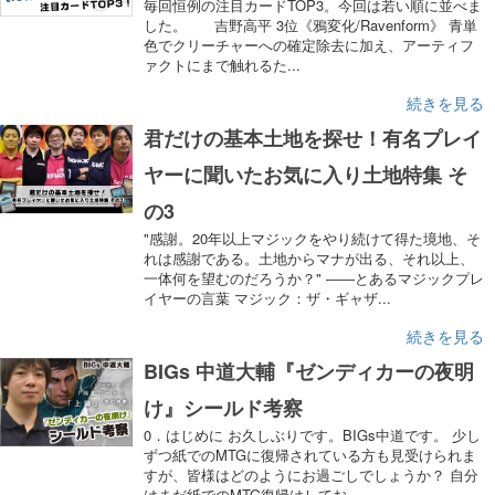
毎回恒例の注目カードTOP3。今回は若い順に並べま
した。 吉野高平 3位《鴉変化/Ravenform》 青単
色でクリーチャーへの確定除去に加え、アーティフ
ァクトにまで触れるた...
続きを見る
君だけの基本土地を探せ！有名プレイ
ヤーに聞いたお気に入り土地特集 そ
の3
"感謝。20年以上マジックをやり続けて得た境地、そ
れは感謝である。土地からマナが出る、それ以上、
一体何を望むのだろうか？" ――とあるマジックプレ
イヤーの言葉 マジック：ザ・ギャザ...
続きを見る
BIGs 中道大輔『ゼンディカーの夜明
け』シールド考察
0．はじめに お久しぶりです。BIGs中道です。 少し
ずつ紙でのMTGに復帰されている方も見受けられま
すが、皆様はどのようにお過ごしでしょうか？ 自分
はまだ紙でのMTG復帰はしてお...