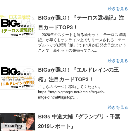
続きを見る
BIGsが選ぶ！『テーロス還魂記』注
目カードTOP3！
2020年のスタートを飾る新セット『テーロス還魂
記』が早くもオンライン上でリリースされる！テー
ブルトップ(所謂「紙」)でも1月24日発売予定という
ことで、新セットの発売ってこん...
続きを見る
BIGsが選ぶ！『エルドレインの王
権』注目カードTOP3！
こちらのページに移動してください。
https://mtg.bigmagic.net/article/bigweb-
mtgeld.html#bigstop3...
続きを見る
BIGs 中道大輔『グランプリ・千葉
2019レポート』