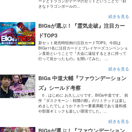
ードとドラゴンがテーマのセットということで『好
きなドラゴンボールの...
続きを見る
BIGsが選ぶ！『霊気走破』注目カー
ドTOP3
新セット発売時恒例の注目カードTOP3。今回は
BIGs11名に注目カードとプレイヤーズコンベンショ
ン直前ということで『大会に遠征するときに持って
行って良かったもの』を聞いてみた。 ...
続きを見る
BIGs 中道大輔『ファウンデーション
ズ』シールド考察
0．はじめに お久しぶりです。BIGs中道です。 前
作『ダスクモーン：戦慄の館』のリミテッドは楽し
めましたでしょうか？ホラー要素満載であり違和感
や部屋ギミックも楽しい環境でした。...
続きを見る
BIGsが選ぶ！『ファウンデーション