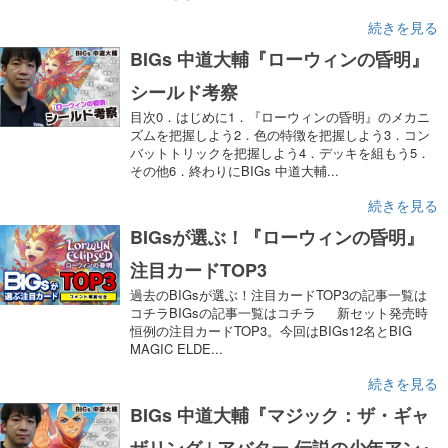
続きを見る
BIGs 中道大輔『ローウィンの昏明』
シールド考察
目次0．はじめに1．『ローウィンの昏明』のメカニ
ズムを把握しよう2．色の特徴を把握しよう3．コン
バットトリックを把握しよう4．デッキを組もう5．
その他6．終わりにBIGs 中道大輔...
続きを見る
BIGsが選ぶ！『ローウィンの昏明』
注目カードTOP3
過去のBIGsが選ぶ！注目カードTOP3の記事一覧は
コチラBIGsの記事一覧はコチラ 新セット発売時
恒例の注目カードTOP3。今回はBIGs12名とBIG
MAGIC ELDE...
続きを見る
BIGs 中道大輔『マジック：ザ・ギャ