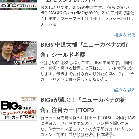
お久しぶりです。BIGsの中道です。 待ちに待った
BIG MAGIC Open (BMO)が8/20、21の二日間で開催
されます。フォーマットは 1日目：レガシー2日目：
チームモ...
続きを見る
BIGs 中道大輔『ニューカペナの街
角』シールド考察
0.はじめに お久しぶりです。BIGs中道です。 前回
の「神河：輝ける世界」と同様にシールド考察にな
ります。最後までお付き合い頂けたら幸いです。 全
カードリストに目を通していない方...
続きを見る
BIGsが選ぶ！『ニューカペナの街
角』注目カードTOP3
新セット発売時恒例の注目カードTOP3。今回は13名
に注目カードとおすすめのラーメン屋を聞いてみ
た。(※ラーメン屋についての赤字部分はりゅうじの
コメントです）並び順は秘密。日本選手...