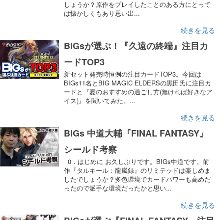
しょうか？原作をプレイしたことのある方にとって
は懐かしくもあり思い出...
続きを見る
BIGsが選ぶ！『久遠の終端』注目カ
ードTOP3
新セット発売時恒例の注目カードTOP3。今回は
BIGs11名とBIG MAGIC ELDERSの黒田氏に注目カ
ードと『夏のおすすめの過ごし方(無ければ好きなア
イス)』を聞いてみた。...
続きを見る
BIGs 中道大輔『FINAL FANTASY』
シールド考察
0．はじめに お久しぶりです。BIGs中道です。前
作『タルキール：龍嵐録』のリミテッドは楽しめま
したでしょうか？多色環境でカードパワーも高めだ
ったので派手な環境だったかと思い...
続きを見る