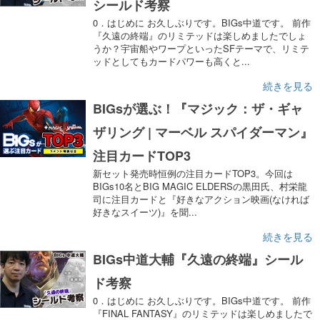
シールド考察
0．はじめに お久しぶりです。BIGs中道です。 前作
『久遠の終端』のリミテッドは楽しめましたでしょ
うか？宇宙船やワープといったSFテーマで、リミテ
ッドとしてもカードパワーも高くと...
続きを見る
BIGsが選ぶ！『マジック：ザ・ギャ
ザリング | マーベル スパイダーマン』
注目カードTOP3
新セット発売時恒例の注目カードTOP3。今回は
BIGs10名とBIG MAGIC ELDERSの黒田氏、村栄龍
司に注目カードと『好きなアクション映画(なければ
好きなスイーツ)』を聞...
続きを見る
BIGs中道大輔『久遠の終端』シール
ド考察
0．はじめに お久しぶりです。BIGs中道です。 前作
『FINAL FANTASY』のリミテッドは楽しめましたで