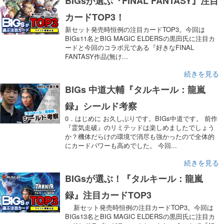
BIGsが選ぶ『FINAL FANTASY』注目
カードTOP3！
新セット発売時恒例の注目カードTOP3。今回は
BIGs11名とBIG MAGIC ELDERSの黒田氏に注目カ
ードと今回のコラボ元である『好きなFINAL
FANTASY作品(無け...
続きを見る
BIGs 中道大輔『タルキール：龍嵐
録』シールド考察
0．はじめに お久しぶりです。BIGs中道です。 前作
『霊気走破』のリミテッドは楽しめましたでしょう
か？機体だらけの環境で消尽も強かったので全体的
にカードパワーも高めでした。 今回...
続きを見る
BIGsが選ぶ！『タルキール：龍嵐
録』注目カードTOP3
新セット発売時恒例の注目カードTOP3。今回は
BIGs13名とBIG MAGIC ELDERSの黒田氏に注目カ