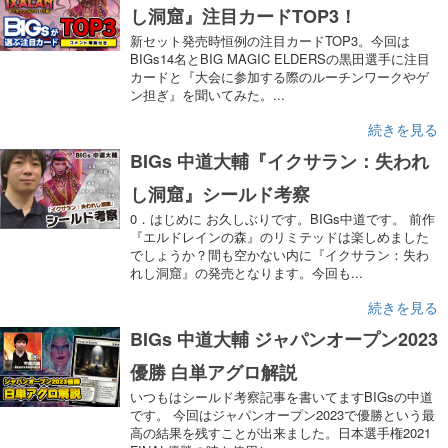
し洞窟』注目カードTOP3！
新セット発売時恒例の注目カードTOP3。今回は
BIGs14名とBIG MAGIC ELDERSの黒田選手に注目
カードと『大会に参加する際のルーチンワークやゲ
ン担ぎ』を聞いてみた。...
続きを見る
BIGs 中道大輔『イクサラン：失われ
し洞窟』シールド考察
0．はじめに お久しぶりです。BIGs中道です。 前作
『エルドレインの森』のリミテッドは楽しめました
でしょうか？間も空かない内に『イクサラン：失わ
れし洞窟』の発売となります。今回も...
続きを見る
BIGs 中道大輔 ジャパンオープン2023
優勝 白単アグロ解説
いつもはシールド考察記事を書いてますBIGsの中道
です。 今回はジャパンオープン2023で優勝という最
高の結果を残すことが出来ました。日本選手権2021