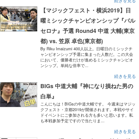
続きを見る
【マジックフェスト・横浜2019】日
曜ミシックチャンピオンシップ『バル
セロナ』予選 Round4 中道 大輔(東京
都) vs. 笠原 卓也(東京都)
By Riku Imaizumi 400人以上。日曜日のミシックチ
ャンピオンシップ予選に集まった人数だ。この大会
において、優勝者だけが進めるミシックチャンピオ
ンシップ。単純な倍率で...
続きを見る
BIGs 中道大輔『神になり損ねた男の
白単』
こんにちは！BIGsの中道大輔です。 今週末はマジッ
クフェスト・京都2019が開催されます。本戦やサイ
ドイベントにご参加される方も多いと思います。私
も本戦参加予定ですので当たりま...
続きを見る