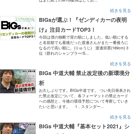
続きを見る
BIGsが選ぶ！『ゼンディカーの夜明
け』注目カードTOP3！
今回は僕の独断で背の順にしました。低い順にする
と名前順でも最後だった渡邊さんがまた一番後ろに
なるので高い順に。(りゅうじ) 渡邊崇憲(189cm) 3
位《群れのシャンブラー/S...
続きを見る
BIGs 中道大輔 禁止改定後の新環境分
析
お久しぶりです。BIGs中道です。 つい先日発表され
た禁止改定について、各フォーマットの禁止カード
への感想と、今後の環境予想について考察していき
たいと思います。 1．スタンダー...
続きを見る
BIGs 中道大輔『基本セット2021』シ