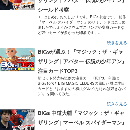
ザリング | アバター 伝説の少年アン』
シールド考察
0．はじめに お久しぶりです。BIGs中道です。 前作
『マーベル スパイダーマン』のリミテッドは楽しめ
ましたでしょうか？ウェブスリングや変身カードな
ど強いカードが多かった印象です。...
続きを見る
BIGsが選ぶ！『マジック：ザ・ギャ
ザリング | アバター 伝説の少年アン』
注目カードTOP3
新セット発売時恒例の注目カードTOP3。今回は
BIGs10名とBIG MAGIC ELDERSの黒田正城に注目
カードと『おすすめの横浜グルメ(なければ好きなパ
ン)』を聞いてみた。 ...
続きを見る
BIGs 中道大輔『マジック：ザ・ギャ
ザリング | マーベル スパイダーマン』