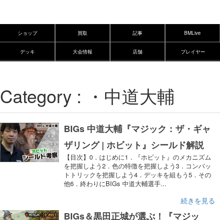
ショップ
買取
記事
BMLive
デッキ
大会情報
店舗
プレイヤー
Category : ・中道大輔
BIGs 中道大輔『マジック：ザ・ギャ
ザリング | ホビット』シールド解説
【目次】0．はじめに1．『ホビット』のメカニズム
を把握しよう2．色の特徴を把握しよう3．コンバッ
トトリックを把握しよう4．デッキを組もう5．その
他6．終わりにBIGs 中道大輔選手...
続きを見る
BIGs＆黒田正城が選ぶ！『マジッ