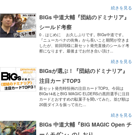
続きを見る
BIGs 中道大輔『団結のドミナリア』
シールド考察
0．はじめに お久しぶりです。BIGs中道です。
『ニューカペナの街角』から長いこと期間が空きま
したが、前回同様に新セット発売直後のシールド考
察になります。最後までお付き合い頂け...
続きを見る
BIGsが選ぶ！『団結のドミナリア』
注目カードTOP3
新セット発売時恒例の注目カードTOP3。今回は
BIGs14名とBIG MAGIC ELDERSの黒田選手に注目
カードとおすすめの駄菓子を聞いてみた。並び順は
20面ダイスを振って出た...
続きを見る
BIGs 中道大輔『BIG MAGIC Open チ
ームモダン』のしおり