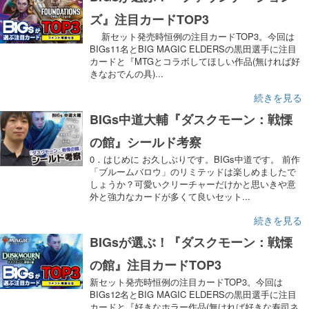
ズ』注目カードTOP3
新セット発売時恒例の注目カードTOP3。今回は
BIGs11名とBIG MAGIC ELDERSの黒田選手に注目
カードと『MTGとコラボしてほしい作品(無ければ好
きなおでんの具)...
続きを見る
BIGs中道大輔『ダスクモーン：戦慄
の館』シールド考察
0．はじめに お久しぶりです。BIGs中道です。 前作
「ブルームバロウ」のリミテッドは楽しめましたで
しょうか？可愛いクリーチャーだけかと思いきや意
外と強力なカードが多くて良いセット...
続きを見る
BIGsが選ぶ！『ダスクモーン：戦慄
の館』注目カードTOP3
新セット発売時恒例の注目カードTOP3。今回は
BIGs12名とBIG MAGIC ELDERSの黒田選手に注目
カードと『好きなホラー作品(無ければ好きな寿司ネ