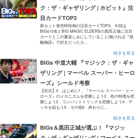
ク：ザ・ギャザリング | ホビット』注
目カードTOP3
新セット発売時恒例の注目カードTOP3。今回は
BIGs13名とBIG MAGIC ELDERSの黒田正城に注目
カードとこの夏楽しみにしていること(無ければ『指
輪物語』で好きだったカ...
続きを見る
BIGs 中道大輔 『マジック：ザ・ギャ
ザリング | マーベル スーパー・ヒーロ
ーズ』シールド考察
【目次】0．はじめに1．『マーベル スーパー・ヒー
ローズ』のメカニズムを把握しよう2．色の特徴を把
握しよう3．コンバットトリックを把握しよう4．デ
ッキを組もう5．その他6．終わりに...
続きを見る
BIGs＆黒田正城が選ぶ！『マジッ
ク：ザ・ギャザリング | マーベル スー