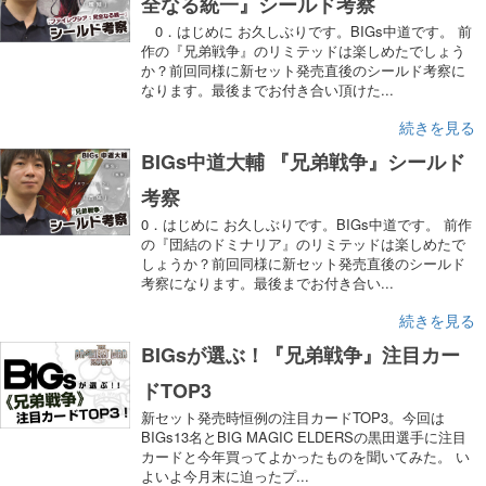
全なる統一』シールド考察
0．はじめに お久しぶりです。BIGs中道です。 前
作の『兄弟戦争』のリミテッドは楽しめたでしょう
か？前回同様に新セット発売直後のシールド考察に
なります。最後までお付き合い頂けた...
続きを見る
BIGs中道大輔 『兄弟戦争』シールド
考察
0．はじめに お久しぶりです。BIGs中道です。 前作
の『団結のドミナリア』のリミテッドは楽しめたで
しょうか？前回同様に新セット発売直後のシールド
考察になります。最後までお付き合い...
続きを見る
BIGsが選ぶ！『兄弟戦争』注目カー
ドTOP3
新セット発売時恒例の注目カードTOP3。今回は
BIGs13名とBIG MAGIC ELDERSの黒田選手に注目
カードと今年買ってよかったものを聞いてみた。 い
よいよ今月末に迫ったプ...