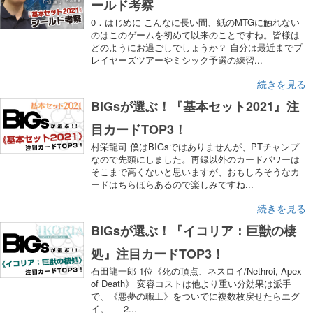
ールド考察
0．はじめに こんなに長い間、紙のMTGに触れない
のはこのゲームを初めて以来のことですね。皆様は
どのようにお過ごしでしょうか？ 自分は最近までプ
レイヤーズツアーやミシック予選の練習...
続きを見る
BIGsが選ぶ！『基本セット2021』注
目カードTOP3！
村栄龍司 僕はBIGsではありませんが、PTチャンプ
なので先頭にしました。再録以外のカードパワーは
そこまで高くないと思いますが、おもしろそうなカ
ードはちらほらあるので楽しみですね...
続きを見る
BIGsが選ぶ！『イコリア：巨獣の棲
処』注目カードTOP3！
石田龍一郎 1位《死の頂点、ネスロイ/Nethroi, Apex
of Death》 変容コストは他より重い分効果は派手
で、《悪夢の職工》をついでに複数枚戻せたらエグ
イ。 2...