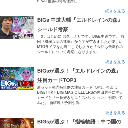
FINAL優勝の時も使用し...
続きを見る
BIGs 中道大輔『エルドレインの森』
シールド考察
0．はじめに お久しぶりです。BIGs中道です。 前
回『機械兵団の進軍』から間が空きましたが楽しい
MTGライフをお過ごしでしょうか？今回も最新作の
シールドについて考察になりますの...
続きを見る
BIGsが選ぶ！『エルドレインの森』
注目カードTOP3
新セット発売時恒例の注目カードTOP3。今回は
BIGs14名とBIG MAGIC ELDERSの黒田選手に注目
カードと『一番好きなエキスパンション』を聞いて
みた。 新環境の予測や酒...
続きを見る
BIGsが選ぶ！『指輪物語：中つ国の