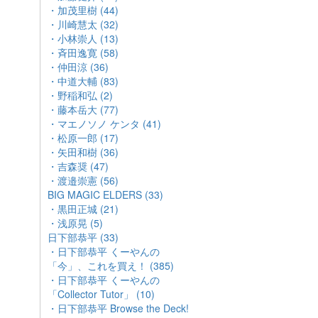
・加茂里樹 (44)
・川崎慧太 (32)
・小林崇人 (13)
・斉田逸寛 (58)
・仲田涼 (36)
・中道大輔 (83)
・野稲和弘 (2)
・藤本岳大 (77)
・マエノソノ ケンタ (41)
・松原一郎 (17)
・矢田和樹 (36)
・吉森奨 (47)
・渡邉崇憲 (56)
BIG MAGIC ELDERS (33)
・黒田正城 (21)
・浅原晃 (5)
日下部恭平 (33)
・日下部恭平 くーやんの
「今」、これを買え！ (385)
・日下部恭平 くーやんの
「Collector Tutor」 (10)
・日下部恭平 Browse the Deck!