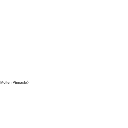
》
lten Pinnacle》