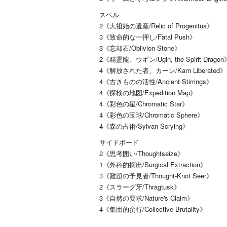
スペル
2《大祖始の遺産/Relic of Progenitus》
3《致命的な一押し/Fatal Push》
3《忘却石/Oblivion Stone》
2《精霊龍、ウギン/Ugin, the Spirit Dragon
4《解放された者、カーン/Karn Liberated》
4《古きものの活性/Ancient Stirrings》
4《探検の地図/Expedition Map》
4《彩色の星/Chromatic Star》
4《彩色の宝球/Chromatic Sphere》
4《森の占術/Sylvan Scrying》
サイドボード
2《思考囲い/Thoughtseize》
1《外科的摘出/Surgical Extraction》
3《難題の予見者/Thought-Knot Seer》
2《スラーグ牙/Thragtusk》
3《自然の要求/Nature's Claim》
4《集団的蛮行/Collective Brutality》