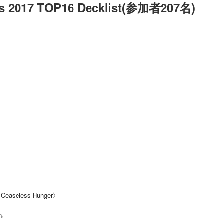
ls 2017 TOP16 Decklist(参加者207名)
aseless Hunger》
e》