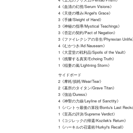
4《血清の幻視/Serum Visions》
4《天使の嗜み/Angel's Grace》
3《手練/Sleight of Hand》
3《神秘の指導/Mystical Teachings》
3《否定の契約/Pact of Negation》
3《ファイレクシアの非生/Phyrexian Unlif
4《むかつき/Ad Nauseam》
1《大霊堂の戦利品/Spoils of the Vault》
1《残響する真実/Echoing Truth》
1《稲妻の嵐/Lightning Storm》
サイドボード
2《摩耗/損耗/Wear/Tear》
2《墓所のタイタン/Grave Titan》
3《強迫/Duress》
4《神聖の力線/Leyline of Sanctity》
1《バントゥ最後の算段/Bontu's Last Recko
1《至高の評決/Supreme Verdict》
1《コジレックの帰還/Kozilek's Return》
1《ハーキルの召還術/Hurkyl's Recall》