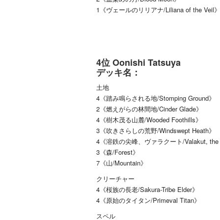
1《ヴェールのリリアナ/Liliana of the Veil
4位 Oonishi Tatsuya
デッキ名：
土地
4《踏み鳴らされる地/Stomping Ground》
2《燃えがらの林間地/Cinder Glade》
4《樹木茂る山麓/Wooded Foothills》
3《吹きさらしの荒野/Windswept Heath》
4《溶鉄の尖峰、ヴァラクート/Valakut, the Mo
3《森/Forest》
7《山/Mountain》
クリーチャー
4《桜族の長老/Sakura-Tribe Elder》
4《原始のタイタン/Primeval Titan》
スペル