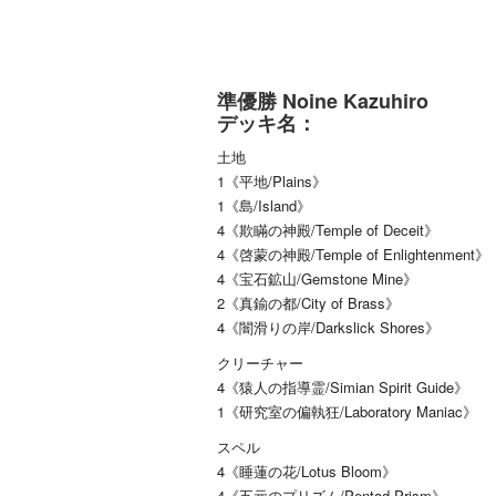
準優勝 Noine Kazuhiro
デッキ名：
土地
1《平地/Plains》
1《島/Island》
4《欺瞞の神殿/Temple of Deceit》
4《啓蒙の神殿/Temple of Enlightenment》
4《宝石鉱山/Gemstone Mine》
2《真鍮の都/City of Brass》
4《闇滑りの岸/Darkslick Shores》
クリーチャー
4《猿人の指導霊/Simian Spirit Guide》
1《研究室の偏執狂/Laboratory Maniac》
スペル
4《睡蓮の花/Lotus Bloom》
4《五元のプリズム/Pentad Prism》