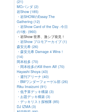
(21)
MOパンダ (2)
岩Show (185)
・岩SHOWのEssay:The
Gathering (12)
・岩Show Card of the Day -今日
の1枚- (960)
・岩Show 世界、激シブ発見！
・岩Show プロモアーカイブ (1)
森安元希 (26)
・森安元希 Damage 4 Wins！
(14)
岡本桂多 (70)
・岡本桂多のKill them All! (70)
Hayashi Shoya (43)
・週刊アリーナ (40)
・BMワンダーフォーゲル部 (26)
Riku Imaizumi (91)
・低予算デッキ構築 (3)
・お題デッキ構築 (3)
・デッキリスト探検隊 (85)
DJ IZMA (3)
村栄龍司 (66)