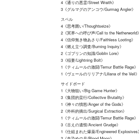
4《通りの悪霊/Street Wraith》
3《グルマグのアンコウ/Gurmag Angler》
スペル
4《思考囲い/Thoughtseize》
2《冥界への呼び声/Call to the Netherworld
4《信仰無き物あさり/Faithless Looting》
4《燃え立つ調査/Burning Inquiry》
2《ゴブリンの知識/Goblin Lore》
3《稲妻/Lightning Bolt》
1《ティムールの激闘/Temur Battle Rage》
1《ヴェールのリリアナ/Liliana of the Veil
サイドボード
1《大物狙い/Big Game Hunter》
3《集団的蛮行/Collective Brutality》
1《神々の憤怒/Anger of the Gods》
2《外科的摘出/Surgical Extraction》
1《ティムールの激闘/Temur Battle Rage》
3《古えの遺恨/Ancient Grudge》
1《仕組まれた爆薬/Engineered Explosive
2《血染めの月/Blood Moon》