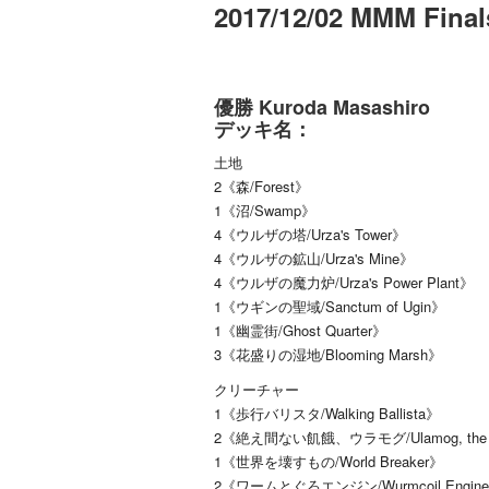
2017/12/02 MMM Fina
優勝 Kuroda Masashiro
デッキ名：
土地
2《森/Forest》
1《沼/Swamp》
4《ウルザの塔/Urza's Tower》
4《ウルザの鉱山/Urza's Mine》
4《ウルザの魔力炉/Urza's Power Plant》
1《ウギンの聖域/Sanctum of Ugin》
1《幽霊街/Ghost Quarter》
3《花盛りの湿地/Blooming Marsh》
クリーチャー
1《歩行バリスタ/Walking Ballista》
2《絶え間ない飢餓、ウラモグ/Ulamog, the Ce
1《世界を壊すもの/World Breaker》
2《ワームとぐろエンジン/Wurmcoil Engin