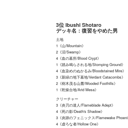
3位 Ibushi Shotaro
デッキ名：復習をやめた男
土地
1《山/Mountain》
2《沼/Swamp》
4《血の墓所/Blood Crypt》
1《踏み鳴らされる地/Stomping Ground》
4《血染めのぬかるみ/Bloodstained Mire》
3《新緑の地下墓地/Verdant Catacombs》
2《樹木茂る山麓/Wooded Foothills》
1《乾燥台地/Arid Mesa》
クリーチャー
3《炎刃の達人/Flameblade Adept》
4《死の影/Death's Shadow》
3《炎跡のフェニックス/Flamewake Phoen
4《虚ろな者/Hollow One》