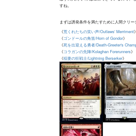
すね。
まずは誘発条件を満たすために人間クリー
《
荒くれたちの笑い声/Outlaws' Merriment
《
ゴンドールの角笛/Horn of Gondor
》
《
死を出迎える勇者/Death-Greeter's Champ
《
コラガンの先陣/Kolaghan Forerunners
》
《
稲妻の狂戦士/Lightning Berserker
》