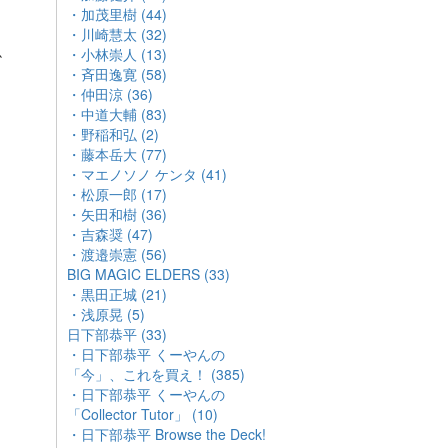
・加茂里樹 (44)
・川崎慧太 (32)
・小林崇人 (13)
か
・斉田逸寛 (58)
・仲田涼 (36)
・中道大輔 (83)
・野稲和弘 (2)
・藤本岳大 (77)
・マエノソノ ケンタ (41)
・松原一郎 (17)
・矢田和樹 (36)
・吉森奨 (47)
・渡邉崇憲 (56)
BIG MAGIC ELDERS (33)
・黒田正城 (21)
・浅原晃 (5)
日下部恭平 (33)
・日下部恭平 くーやんの
「今」、これを買え！ (385)
・日下部恭平 くーやんの
「Collector Tutor」 (10)
・日下部恭平 Browse the Deck!