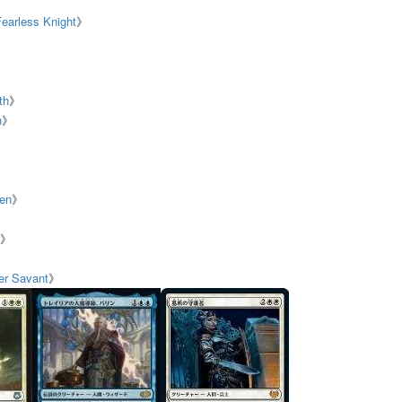
ess Knight
》
th
》
h
》
》
en
》
》
 Savant
》