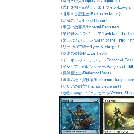
《
返済代理人/Deputy of Acquittals
》
《
恐れを知らぬ騎士、エオウィン/Eowyn, Fearl
《
排斥する魔道士/Exclusion Mage
》
《
悪鬼の狩人/Fiend Hunter
》
《
帝国の徴募兵/Imperial Recruiter
》
《
第10管区のラヴィニア/Lavinia of the Ten
《
第三の道のロラン/Loran of the Third Pat
《
リーヴの空騎士/Lyev Skyknight
》
《
練達の盗賊/Master Thief
》
《
イーオスのレインジャー/Ranger of Eos
《
イシリアンのレンジャー/Rangers of Ithili
《
反射魔道士/Reflector Mage
》
《
練達の地下探検家/Seasoned Dungeoneer
《
サリアの副官/Thalia's Lieutenant
》
《
造物の学者、ヴェンセール/Venser, Shaper