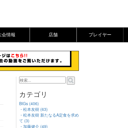
大会情報
店舗
プレイヤー
伝
カテゴリ
BIGs (406)
・松本友樹 (63)
・松本友樹 新たなるA定食を求め
て (3)
・加藤健介 (49)