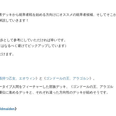
者デッキから統率者戦を始める方向けにオススメの統率者候補、そしてそこ
解説していきます！
第一歩として参考にしていただければ幸いです。
ドはなるべく避けてピックアップしています）
だけます。
盾持つ乙女、エオウィン
》と《
ゴンドールの王、アラゴルン
》。
ータイプ人間をフィーチャーした部族デッキ、《ゴンドールの王、アラゴル
優位に進めるデッキと、それぞれ違った方向性のデッキが組めそうです。
dmaiden
》