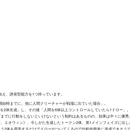
に加え、誘発型能力を1つ持っています。
開始時までに、他に人間クリーチャーが戦場に出ていた場合」。
ンを2体生成」し、その後「人間を6体以上コントロールしていたら1ドロー」
ズまでに行動をしないといけないという制約はあるものの、効果は中々に優秀
女、エオウィン》、今しがた生成したトークン2体、第1メインフェイズに出し
もう2体を用意するだけでドローがついてくるので比較的簡単に達成できそう