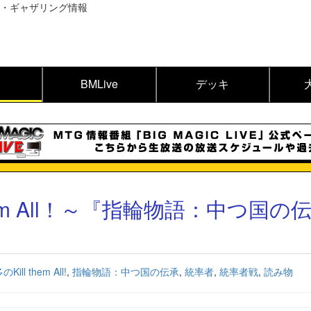
BMLive
デッキ
hem All！～『指輪物語：中つ国の
ill them All!
,
指輪物語：中つ国の伝承
,
統率者
,
統率者戦
,
読み物