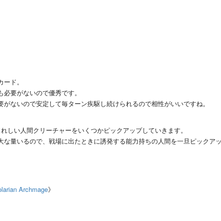
カード。
も必要がないので優秀です。
要がないので安定して毎ターン疾駆し続けられるので相性がいいですね。
うれしい人間クリーチャーをいくつかピックアップしていきます。
大な量いるので、戦場に出たときに誘発する能力持ちの人間を一旦ピックア
ian Archmage
》