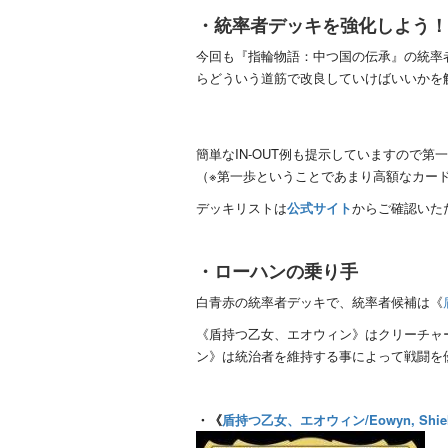
・統率者デッキを強化しよう！
今回も『指輪物語：中つ国の伝承』の統率
らどういう道筋で改良していけばいいかを
簡単なIN-OUT例も提示していますので
（※第一歩ということであまり高額なカー
デッキリストは
公式サイト
からご確認いた
・ローハンの乗り手
白青赤の統率者デッキで、統率者候補は《
《盾持つ乙女、エオウィン》はクリーチャ
ン》は統治者を維持する事によって戦闘を
・《
盾持つ乙女、エオウィン/Eowyn, Shiel