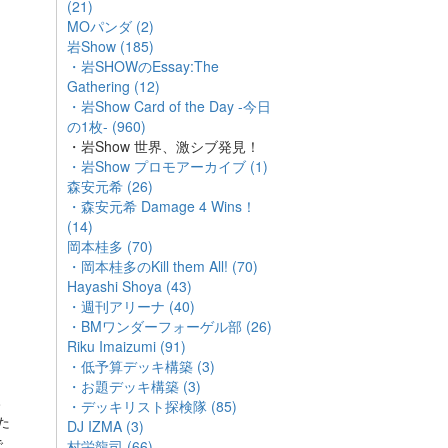
(21)
MOパンダ (2)
岩Show (185)
・岩SHOWのEssay:The
Gathering (12)
・岩Show Card of the Day -今日
の1枚- (960)
・岩Show 世界、激シブ発見！
・岩Show プロモアーカイブ (1)
森安元希 (26)
・森安元希 Damage 4 Wins！
(14)
岡本桂多 (70)
・岡本桂多のKill them All! (70)
Hayashi Shoya (43)
・週刊アリーナ (40)
・BMワンダーフォーゲル部 (26)
Riku Imaizumi (91)
・低予算デッキ構築 (3)
。
・お題デッキ構築 (3)
。
・デッキリスト探検隊 (85)
た
DJ IZMA (3)
で
村栄龍司 (66)