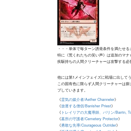
・・・単体で毎ターン誘発条件を満たせる
特に《荒くれたちの笑い声》は追加のマナ
疾駆持ちの人間クリーチャーは攻撃する必
他には第1メインフェイズに戦場に出して
この固有色に限らず人間クリーチャーは膨
プしていきます。
《
霊気の媒介者/Aether Channeler
》
《
放逐する僧侶/Banisher Priest
》
《
トレイリアの大魔導師、バリン/Barrin, Tolar
《
墓所の守護者/Cemetery Protector
》
《
勇敢な先導/Courageous Outrider
》