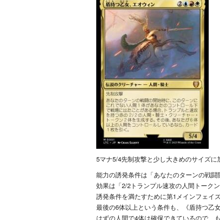
5マナ5/4先制攻撃と少し大きめのサイズ
能力の誘発条件は「あなたのターンの戦闘
効果は「2/2トランプル速攻の人間トーク
誘発条件を満たすために第1メインフェイ
最後の6体以上という条件も、《盾持つ乙
はずの人間で4体は確保できているので、