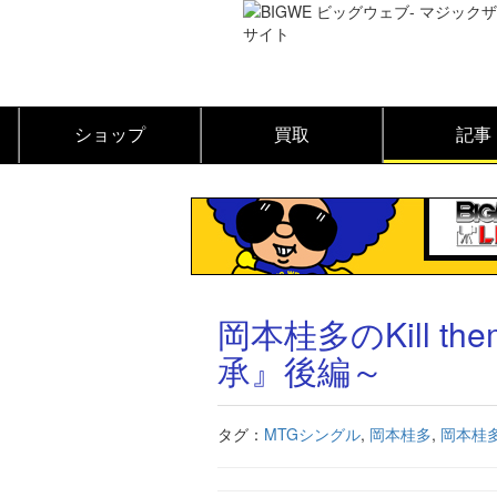
ショップ
買取
記事
岡本桂多のKill t
承』後編～
タグ：
MTGシングル
,
岡本桂多
,
岡本桂多のK