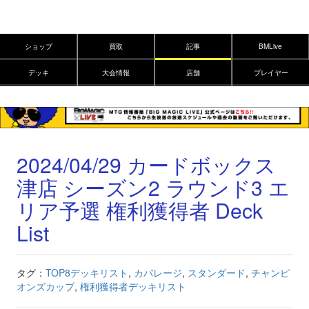
ショップ
買取
記事
BMLive
デッキ
大会情報
店舗
プレイヤー
2024/04/29 カードボックス
津店 シーズン2 ラウンド3 エ
リア予選 権利獲得者 Deck
List
タグ：
TOP8デッキリスト
,
カバレージ
,
スタンダード
,
チャンピ
オンズカップ
,
権利獲得者デッキリスト