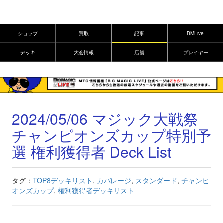
ショップ
買取
記事
BMLive
デッキ
大会情報
店舗
プレイヤー
2024/05/06 マジック大戦祭
チャンピオンズカップ特別予
選 権利獲得者 Deck List
タグ：
TOP8デッキリスト
,
カバレージ
,
スタンダード
,
チャンピ
オンズカップ
,
権利獲得者デッキリスト