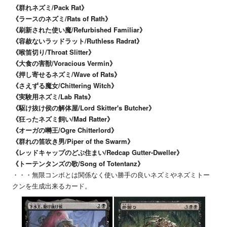
《群れネズミ/Pack Rat》
《ラースのネズミ/Rats of Rath》
《刷新された使い魔/Refurbished Familiar》
《容赦ないラッドラット/Ruthless Radrat》
《喉笛切り/Throat Slitter》
《大食の害獣/Voracious Vermin》
《押し寄せるネズミ/Wave of Rats》
《さえずる魔女/Chittering Witch》
《実験用ネズミ/Lab Rats》
《駆け抜け侯の解体屋/Lord Skitter's Butcher》
《狂ったネズミ飼い/Mad Ratter》
《オーガの囀王/Ogre Chitterlord》
《群れの笛吹き男/Piper of the Swarm》
《レッドキャップのどぶ住まい/Redcap Gutter-Dweller》
《トーテンタンズの歌/Song of Totentanz》
・・・無限コンボとは関係なく使い勝手の良いネズミやネズミトー
クンを生成出来るカード。