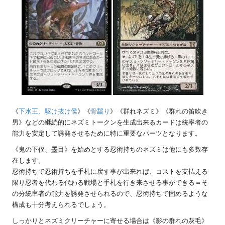
《
下水王、駆け抜け侯
》《
骨齧り
》《群れネズミ》《群れの笛吹き
男》などの継続的にネズミトークンを生成出来るカードは統率者の
能力を安定して誘発させるために特に重要なパーツとなります。
《鬼の下僕、墨目》を始めとする忍術持ちのネズミは他にも多数存
在します。
忍術持ちで忍術持ちを手札に戻す事が出来れば、コストを支払える
限り忍者を代わる代わる戦場と手札を行き来させる事ができる＝そ
の分統率者の能力を誘発させられるので、忍術持ちで固めるような
構成も十分考えられるでしょう。
しっかりとネズミクリーチャーに寄せる場合は《影の群れの灰毛》