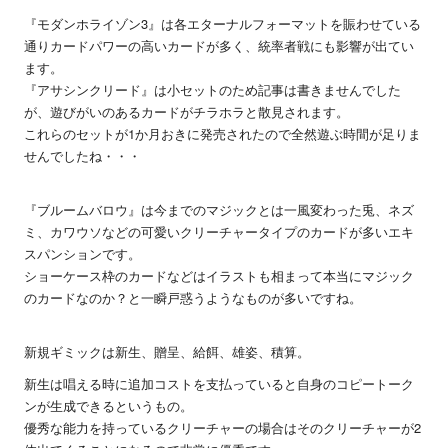
『モダンホライゾン3』は各エターナルフォーマットを賑わせている
通りカードパワーの高いカードが多く、統率者戦にも影響が出てい
ます。
『アサシンクリード』は小セットのため記事は書きませんでした
が、遊びがいのあるカードがチラホラと散見されます。
これらのセットが1か月おきに発売されたので全然遊ぶ時間が足りま
せんでしたね・・・
『ブルームバロウ』は今までのマジックとは一風変わった兎、ネズ
ミ、カワウソなどの可愛いクリーチャータイプのカードが多いエキ
スパンションです。
ショーケース枠のカードなどはイラストも相まって本当にマジック
のカードなのか？と一瞬戸惑うようなものが多いですね。
新規ギミックは新生、贈呈、給餌、雄姿、積算。
新生は唱える時に追加コストを支払っていると自身のコピートーク
ンが生成できるというもの。
優秀な能力を持っているクリーチャーの場合はそのクリーチャーが2