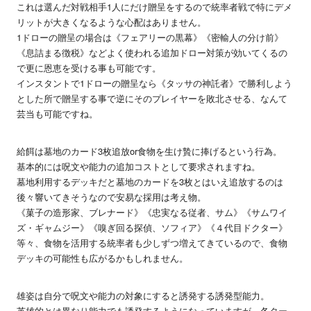
これは選んだ対戦相手1人にだけ贈呈をするので統率者戦で特にデメ
リットが大きくなるような心配はありません。
1ドローの贈呈の場合は《フェアリーの黒幕》《密輸人の分け前》
《息詰まる徴税》などよく使われる追加ドロー対策が効いてくるの
で更に恩恵を受ける事も可能です。
インスタントで1ドローの贈呈なら《タッサの神託者》で勝利しよう
とした所で贈呈する事で逆にそのプレイヤーを敗北させる、なんて
芸当も可能ですね。
給餌は墓地のカード3枚追放or食物を生け贄に捧げるという行為。
基本的には呪文や能力の追加コストとして要求されますね。
墓地利用するデッキだと墓地のカードを3枚とはいえ追放するのは
後々響いてきそうなので安易な採用は考え物。
《菓子の造形家、ブレナード》《忠実なる従者、サム》《サムワイ
ズ・ギャムジー》《嗅ぎ回る探偵、ソフィア》《４代目ドクター》
等々、食物を活用する統率者も少しずつ増えてきているので、食物
デッキの可能性も広がるかもしれません。
雄姿は自分で呪文や能力の対象にすると誘発する誘発型能力。
英雄的とは異なり能力でも誘発するようになっていますが、各ター