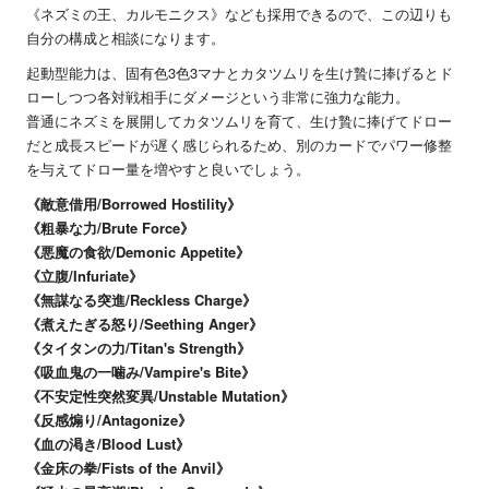
《ネズミの王、カルモニクス》なども採用できるので、この辺りも
自分の構成と相談になります。
起動型能力は、固有色3色3マナとカタツムリを生け贄に捧げるとド
ローしつつ各対戦相手にダメージという非常に強力な能力。
普通にネズミを展開してカタツムリを育て、生け贄に捧げてドロー
だと成長スピードが遅く感じられるため、別のカードでパワー修整
を与えてドロー量を増やすと良いでしょう。
《敵意借用/Borrowed Hostility》
《粗暴な力/Brute Force》
《悪魔の食欲/Demonic Appetite》
《立腹/Infuriate》
《無謀なる突進/Reckless Charge》
《煮えたぎる怒り/Seething Anger》
《タイタンの力/Titan's Strength》
《吸血鬼の一噛み/Vampire's Bite》
《不安定性突然変異/Unstable Mutation》
《反感煽り/Antagonize》
《血の渇き/Blood Lust》
《金床の拳/Fists of the Anvil》