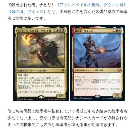
で錬磨された者、ナヒリ》《
アッシュベイルの英雄、グウィン卿
》
《
鋼の魂、ワイレス
》など、固有色に赤を含んだ装備品絡みの統率
者は非常に多いです。
他にも装備品で統率者を強化していく構成にする赤絡みの統率者も
少なくない上に、赤や白赤は装備品シナジーのカードが収録されや
すいので将来的にも強力な統率者が増える事が期待できます。