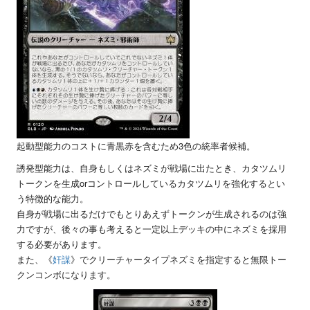
起動型能力のコストに青黒赤を含むため3色の統率者候補。
誘発型能力は、自身もしくはネズミが戦場に出たとき、カタツムリ
トークンを生成orコントロールしているカタツムリを強化するとい
う特徴的な能力。
自身が戦場に出るだけでもとりあえずトークンが生成されるのは強
力ですが、後々の事も考えると一定以上デッキの中にネズミを採用
する必要があります。
また、《
奸謀
》でクリーチャータイプネズミを指定すると無限トー
クンコンボになります。