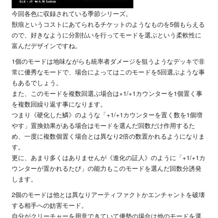
今回各色に収録されている季節シリーズ。
獣痕というコストにあてられるチケットのようなものを5個もらえる
ので、好きなように分割払いを行ってモードを選ぶという柔軟性に
富んだデザインですね。
1個のモードは地味ながらも統率者ダメージを狙うようなデッキで非
常に優秀なモードで、場合によってはこのモードを5回選ぶような事
もあるでしょう。
また、このモードを複数回選ぶ場合は+1/+1カウンターを1個置く事
を複数回繰り返す事になります。
つまり《硬化した鱗》のような「+1/+1カウンターを置く数を1個増
やす」置換効果がある場合はモードを選んだ回数だけ作用するた
め、一度に複数個置く場合とは異なり2倍の数置かれるようになりま
す。
更に、あまり多くはありませんが《進化の証人》のように「+1/+1カ
ウンターが置かれるたび」の能力もこのモードを選んだ回数分誘発
します。
2個のモードは他とは異なりアーティファクトかエンチャントを破壊
する相手への妨害モード。
自分がクリーチャーを用意できていて優勢の場合は他のモードを選