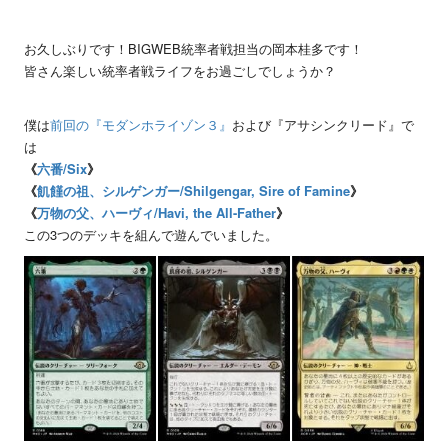
お久しぶりです！BIGWEB統率者戦担当の岡本桂多です！
皆さん楽しい統率者戦ライフをお過ごしでしょうか？
僕は
前回の『モダンホライゾン３』
および『アサシンクリード』で
は
《
六番/Six
》
《
飢饉の祖、シルゲンガー/Shilgengar, Sire of Famine
》
《
万物の父、ハーヴィ/Havi, the All-Father
》
この3つのデッキを組んで遊んでいました。