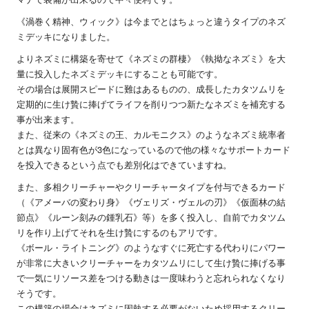
《渦巻く精神、ウィック》は今までとはちょっと違うタイプのネズ
ミデッキになりました。
よりネズミに構築を寄せて《ネズミの群棲》《執拗なネズミ》を大
量に投入したネズミデッキにすることも可能です。
その場合は展開スピードに難はあるものの、成長したカタツムリを
定期的に生け贄に捧げてライフを削りつつ新たなネズミを補充する
事が出来ます。
また、従来の《ネズミの王、カルモニクス》のようなネズミ統率者
とは異なり固有色が3色になっているので他の様々なサポートカード
を投入できるという点でも差別化はできていますね。
また、多相クリーチャーやクリーチャータイプを付与できるカード
（《アメーバの変わり身》《ヴェリズ・ヴェルの刃》《仮面林の結
節点》《ルーン刻みの鍾乳石》等）を多く投入し、自前でカタツム
リを作り上げてそれを生け贄にするのもアリです。
《ボール・ライトニング》のようなすぐに死亡する代わりにパワー
が非常に大きいクリーチャーをカタツムリにして生け贄に捧げる事
で一気にリソース差をつける動きは一度味わうと忘れられなくなり
そうです。
この構築の場合はネズミに固執する必要がないため採用するクリー