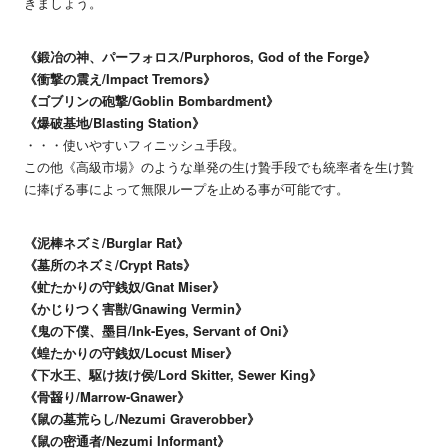
きましょう。
《鍛冶の神、パーフォロス/Purphoros, God of the Forge》
《衝撃の震え/Impact Tremors》
《ゴブリンの砲撃/Goblin Bombardment》
《爆破基地/Blasting Station》
・・・使いやすいフィニッシュ手段。
この他《高級市場》のような単発の生け贄手段でも統率者を生け贄
に捧げる事によって無限ループを止める事が可能です。
《泥棒ネズミ/Burglar Rat》
《墓所のネズミ/Crypt Rats》
《虻たかりの守銭奴/Gnat Miser》
《かじりつく害獣/Gnawing Vermin》
《鬼の下僕、墨目/Ink-Eyes, Servant of Oni》
《蝗たかりの守銭奴/Locust Miser》
《下水王、駆け抜け侯/Lord Skitter, Sewer King》
《骨齧り/Marrow-Gnawer》
《鼠の墓荒らし/Nezumi Graverobber》
《鼠の密通者/Nezumi Informant》