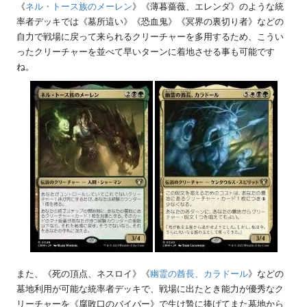
《
ネル・トース族のメーレン
》《薄暮薔薇、エレンダ》のような統
率者デッキでは《墓所這い》《恐血鬼》《冥界の裏切り者》などの
自力で戦場に戻って来られるクリーチャーを多用するため、こうい
ったクリーチャーを並べて早いターンに着地させる事も可能です
ね。
また、《死の頂点、ネスロイ》《
幽霊の酋長、カラドール
》などの
墓地利用が可能な統率者デッキで、戦場に出たとき能力が優秀なク
リーチャーを《腐敗口のバイパー》で生け贄に捧げてまた墓地から