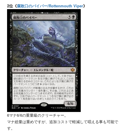
2位《
腐敗口のバイパー/Rottenmouth Viper
》
6マナ6/6の重量級のクリーチャー。
マナ総量は重めですが、追加コストで軽減して唱える事も可能で
す。