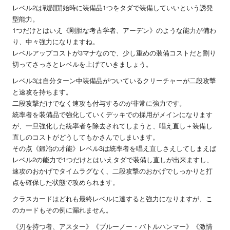
レベル2は戦闘開始時に装備品1つをタダで装備していいという誘発
型能力。
1つだけとはいえ《剛胆な考古学者、アーデン》のような能力が備わ
り、中々強力になりますね。
レベルアップコストが3マナなので、少し重めの装備コストだと割り
切ってさっさとレベルを上げていきましょう。
レベル3は自分ターン中装備品がついているクリーチャーが二段攻撃
と速攻を持ちます。
二段攻撃だけでなく速攻も付与するのが非常に強力です。
統率者を装備品で強化していくデッキでの採用がメインになります
が、一旦強化した統率者を除去されてしまうと、唱え直し＋装備し
直しのコストがどうしてもかさんでしまいます。
その点《鍛冶の才能》レベル3は統率者を唱え直しさえしてしまえば
レベル2の能力で1つだけとはいえタダで装備し直しが出来ますし、
速攻のおかげでタイムラグなく、二段攻撃のおかげでしっかりと打
点を確保した状態で攻められます。
クラスカードはどれも最終レベルに達すると強力になりますが、こ
のカードもその例に漏れません。
《刃を持つ者、アスター》《ブルーノー・バトルハンマー》《激情