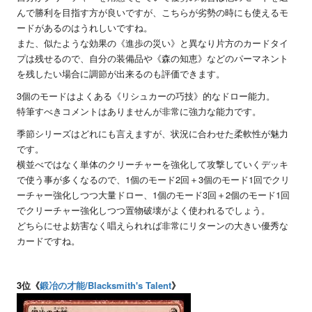
んで勝利を目指す方が良いですが、こちらが劣勢の時にも使えるモ
ードがあるのはうれしいですね。
また、似たような効果の《進歩の災い》と異なり片方のカードタイ
プは残せるので、自分の装備品や《森の知恵》などのパーマネント
を残したい場合に調節が出来るのも評価できます。
3個のモードはよくある《リシュカーの巧技》的なドロー能力。
特筆すべきコメントはありませんが非常に強力な能力です。
季節シリーズはどれにも言えますが、状況に合わせた柔軟性が魅力
です。
横並べではなく単体のクリーチャーを強化して攻撃していくデッキ
で使う事が多くなるので、1個のモード2回＋3個のモード1回でクリ
ーチャー強化しつつ大量ドロー、1個のモード3回＋2個のモード1回
でクリーチャー強化しつつ置物破壊がよく使われるでしょう。
どちらにせよ妨害なく唱えられれば非常にリターンの大きい優秀な
カードですね。
3位《
鍛冶の才能/Blacksmith's Talent
》