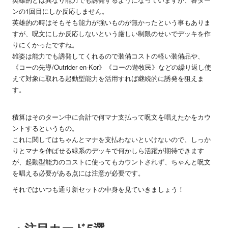
ンの1回目にしか反応しません。
英雄的の時はそもそも能力が強いものが無かったという事もありま
すが、呪文にしか反応しないという厳しい制限のせいでデッキを作
りにくかったですね。
雄姿は能力でも誘発してくれるので装備コストの軽い装備品や、
《コーの先導/Outrider en-Kor》《コーの遊牧民》などの繰り返し使
えて対象に取れる起動型能力を活用すれば継続的に誘発を狙えま
す。
積算はそのターン中に合計で何マナ支払って呪文を唱えたかをカウ
ントするというもの。
これに関してはちゃんとマナを支払わないといけないので、しっか
りとマナを伸ばせる緑系のデッキで何かしら活躍が期待できます
が、起動型能力のコストに使ってもカウントされず、ちゃんと呪文
を唱える必要がある点には注意が必要です。
それではいつも通り新セットの中身を見ていきましょう！
・注目カード5選