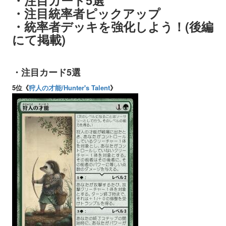
・注目統率者ピックアップ
・統率者デッキを強化しよう！(後編
にて掲載)
・注目カード5選
5位《
狩人の才能/Hunter's Talent
》