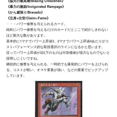
《猛火の最高潮/Blazing Crescendo》
《暴力の激励/Invigorated Rampage》
《から威張り/Bravado》
《立身+出世/Claim+Fame》
・・・パワー修整を与えられるカード。
純粋にパワー修整を与えるだけのカードだとここで紹介しきれない
ほど膨大な数があります。
基本的に1マナでパワー上昇値3、2マナでパワー上昇値4あたりがコ
ストパフォーマンス的な取捨選択のラインになるかと思います。
従ってパワー上昇値が2以下のものは付加価値が強力なものでないと
採用しにくいですね。
継続的に修整を与えられる、一時的でも爆発的にパワーを上げられ
る、コストが軽い、オマケ要素が強い、などの要素でピックアップ
しています。