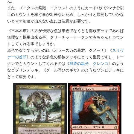
ん。
また、《ニクスの祭殿、ニクソス》のようにカード1枚で2マナ分以
上のカウントを稼ぐ事が出来ないため、しっかりと展開していかな
いとマナ加速が出来ない点には注意が必要です。
《三本木市》の方が優秀な点は単色でなくとも部族デッキであれば
無理なく採用出来る事、クリーチャートークンでもちゃんとカウン
トしてくれる事でしょうか。
単色でなくても良いのは《オラーズカの暴君、クメーナ》《
スリヴ
ァーの首領
》のような多色の部族デッキにとって重要ですし、トー
クンでもカウントしてくれるのは《
群衆の親分、クレンコ
》のよう
なゴブリンデッキ、《グール呼びのギサ》のようなゾンビデッキに
とって重要です。