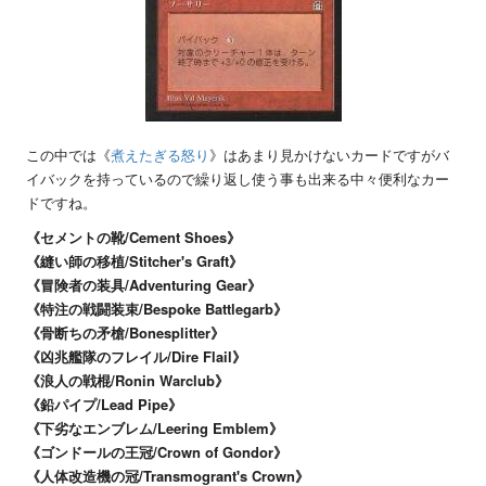
この中では《
煮えたぎる怒り
》はあまり見かけないカードですがバ
イバックを持っているので繰り返し使う事も出来る中々便利なカー
ドですね。
《セメントの靴/Cement Shoes》
《縫い師の移植/Stitcher's Graft》
《冒険者の装具/Adventuring Gear》
《特注の戦闘装束/Bespoke Battlegarb》
《骨断ちの矛槍/Bonesplitter》
《凶兆艦隊のフレイル/Dire Flail》
《浪人の戦棍/Ronin Warclub》
《鉛パイプ/Lead Pipe》
《下劣なエンブレム/Leering Emblem》
《ゴンドールの王冠/Crown of Gondor》
《人体改造機の冠/Transmogrant's Crown》