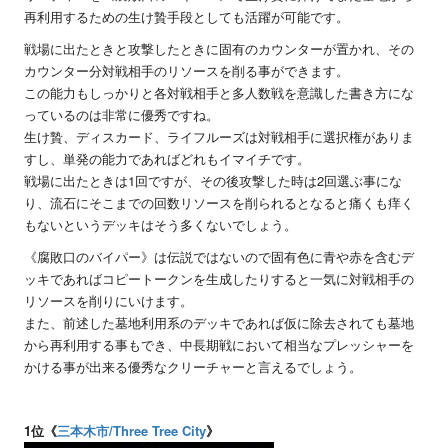
再利用するための生け贄手段としても活躍が可能です。
戦場に出たときと攻撃したときに固有のカウンターが置かれ、その
カウンター分対戦相手のリソースを削る事ができます。
この能力もしっかりと各対戦相手と多人数戦を意識した書き方にな
っているのは非常に優秀ですね。
生け贄、ディスカード、ライフルーズは対戦相手に選択権がありま
すし、単発の能力であればどれもイマイチです。
戦場に出たときは1回ですが、その後攻撃した時は2回選ぶ事にな
り、流石にそこまでの回数リソースを削られるとなると痛くも痒く
もないというデッキはそう多くないでしょう。
《腐敗口のバイパー》は伝説ではないので固有色に青や赤を含むデ
ッキであればコピートークンを生成したりすると一気に対戦相手の
リソースを削りにいけます。
また、前述した墓地利用系のデッキであれば仮に除去されても墓地
から再利用する事もでき、中長期戦において相当なプレッシャーを
かける事が出来る優秀なクリーチャーと言えるでしょう。
1位《
三本木市/Three Tree City
》