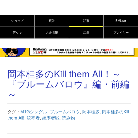
ショップ
買取
記事
BMLive
デッキ
大会情報
店舗
プレイヤー
岡本桂多のKill them All！～
『ブルームバロウ』編・前編
～
タグ：
MTGシングル
,
ブルームバロウ
,
岡本桂多
,
岡本桂多のKill
them All!
,
統率者
,
統率者戦
,
読み物