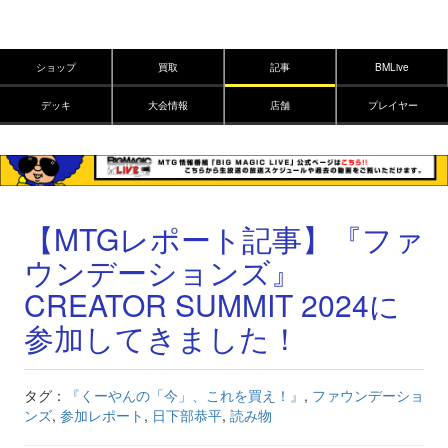
ショップ
買取
記事
BMLive
デッキ
大会情報
店舗
プレイヤー
【MTGレポート記事】『ファ
ウンデーションズ』
CREATOR SUMMIT 2024に
参加してきました！
タグ：
『くーやんの「今」、これを買え！』
,
ファウンデーショ
ンズ
,
参加レポート
,
日下部恭平
,
読み物