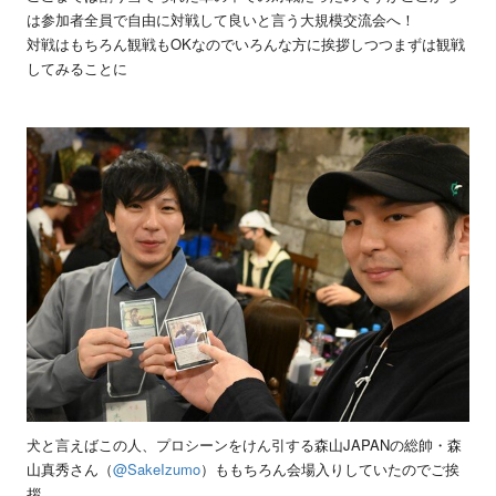
は参加者全員で自由に対戦して良いと言う大規模交流会へ！
対戦はもちろん観戦もOKなのでいろんな方に挨拶しつつまずは観戦
してみることに
犬と言えばこの人、プロシーンをけん引する森山JAPANの総帥・森
山真秀さん（
@SakeIzumo
）ももちろん会場入りしていたのでご挨
拶。