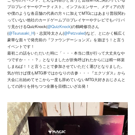
プロプレイヤーやアーティスト、インフルエンサー、メディアの方
や僕のような各店舗の代表の方々に加えてMTGにはあまり普段関わ
っていない他社のカードゲームプロプレイヤーやテレビでもバリバ
リ見かけるQuizKnock(
@QuizKnock
)の鶴崎修功さん
(
@Tsurusaki_H
)・
志賀玲太
さん(
@Petzvaled
)など、とにかく幅広く
豪華な面々で発売前の『ファウンデーションズ』を遊ぼう！と言う
イベントです！
最初この話をいただいた時に「・・・本当に僕が行って大丈夫なや
つですか・・・？」となりましたが折角呼ばれたからには精一杯楽
しまねば！！と言うことで参加させていただく運びとなりました。
気が付けば僕もMTG界ではかなりの古参・・・『エクソダス』から
大会に出始めてそこから一度も辞めていないMTG大好きおじさんと
しての誇りを持ちつつ全勝を目標にいざ出発！