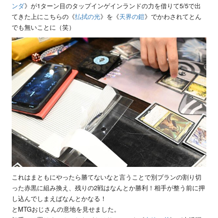
ンダ
》が1ターン目のタップインゲインランドの力を借りて5/5で出
てきた上にこちらの《
払拭の光
》を《
天界の鎧
》でかわされてとん
でも無いことに（笑）
これはまともにやったら勝てないなと言うことで別プランの割り切
った赤黒に組み換え、残りの2戦はなんとか勝利！相手が整う前に押
し込んでしまえばなんとかなる！
とMTGおじさんの意地を見せました。