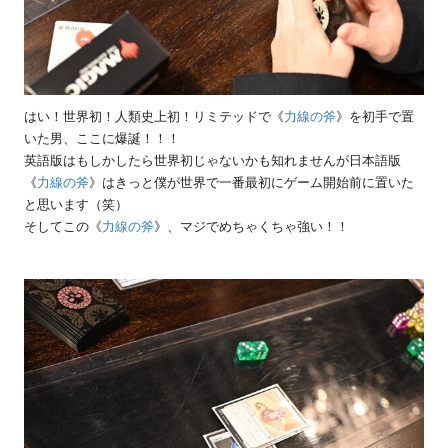
はい！世界初！人類史上初！リミテッドで《
力線の斧
》を初手で置
いた男、ここに爆誕！！！
英語版はもしかしたら世界初じゃないかも知れませんが日本語版
《
力線の斧
》はきっと僕が世界で一番最初にゲーム開始前に置いた
と思います（笑）
そしてこの《
力線の斧
》、マジでめちゃくちゃ強い！！