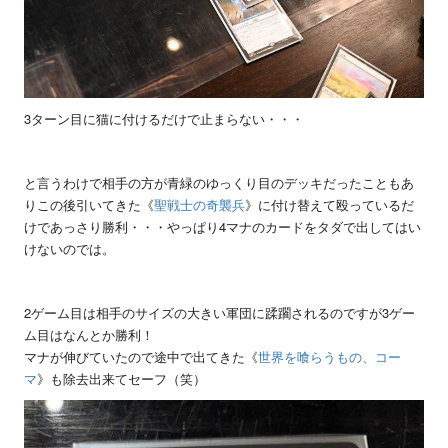
3ターン目に猫に付けるだけで止まらない・・・
と言うわけで相手の方が青緑のゆっくり目のデッキだったこともあ
りこの後引いてきた《
聖戦士の奇襲兵
》に付け替えて殴っているだ
けであっさり勝利・・・やっぱり4マナのカードをタダで出してはい
けないのでは。
2ゲーム目は相手のサイズの大きい軍団に蹂躙されるのですが3ゲー
ム目はなんとか勝利！
マナが伸びていたので途中で出てきた《
世界を喰らうもの、コー
マ
》も除去出来てセーフ（笑）