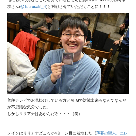
功さん(
@Tsurusaki_H
)と対戦させていただくことに！！！
普段テレビでお見掛けしている方とMTGで対戦出来るなんてなんだ
か不思議な気分でした。
しかしリリアナはあかんだろ・・・（笑）
メインはリリアナどころか4ターン目に着地した《
薄暮の聖人、エレ