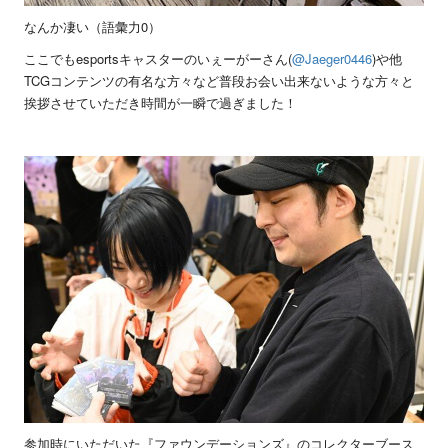
なんか凄い（語彙力0）
ここでもesportsキャスターのいぇーがーさん(
@Jaeger0446
)や他
TCGコンテンツの有名な方々など普段お会い出来ないような方々と
挨拶させていただき時間が一瞬で過ぎました！
参加時にいただいた『ファウンデーションズ』のコレクターブース