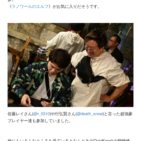
《
ラノワールのエルフ
》がお気に入りだそうです。
佐藤レイさん(
@r_0310
)や行弘賢さん(
@death_snow
)と言った超強豪
プレイヤー達も参加していました。
他にもいろんなところを見ているとなんとあのQuizKnockの鶴崎修