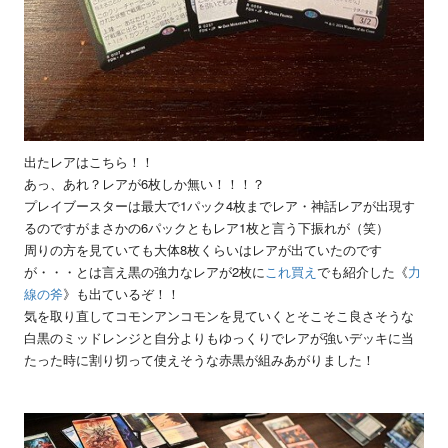
出たレアはこちら！！
あっ、あれ？レアが6枚しか無い！！！？
プレイブースターは最大で1パック4枚までレア・神話レアが出現す
るのですがまさかの6パックともレア1枚と言う下振れが（笑）
周りの方を見ていても大体8枚くらいはレアが出ていたのです
が・・・とは言え黒の強力なレアが2枚に
これ買え
でも紹介した《
力
線の斧
》も出ているぞ！！
気を取り直してコモンアンコモンを見ていくとそこそこ良さそうな
白黒のミッドレンジと自分よりもゆっくりでレアが強いデッキに当
たった時に割り切って使えそうな赤黒が組みあがりました！