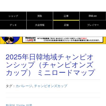
ショップ
買取
記事
BMLive
デッキ
大会情報
店舗
プレイヤー
2025年日韓地域チャンピオ
ンシップ（チャンピオンズ
カップ） ミニロードマップ
タグ：
カバレージ
,
チャンピオンズカップ
한국어 기사는 이쪽