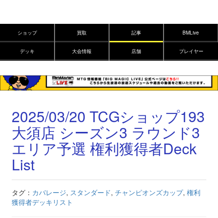
ショップ
買取
記事
BMLive
デッキ
大会情報
店舗
プレイヤー
2025/03/20 TCGショップ193
大須店 シーズン3 ラウンド3
エリア予選 権利獲得者Deck
List
タグ：
カバレージ
,
スタンダード
,
チャンピオンズカップ
,
権利
獲得者デッキリスト