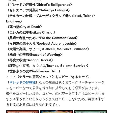
《ギレッドの好戦性/Ghired's Belligerence》
《セレズニアの賛美者/Selesnya Eulogist》
《テルカーの技師、ブルーディクラッド/Brudiclad, Telchor
Engineer》
《死の都/City of Death》
《エシカの戦車/Esika's Chariot》
《共通の利益のために/For the Common Good》
《根鋳造の弟子入り/Rootcast Apprenticeship》
《太陽の高揚、サヒーリ/Saheeli, the Sun's Brilliance》
《機織りの季節/Season of Weaving》
《再度の収穫/Second Harvest》
《謹厳な生存者、タウノス/Tawnos, Solemn Survivor》
《世界歩きの兜/Worldwalker Helm》
・・・《ナラーの霊気ジェット》をコピーできるカード。
《
ギレッドの好戦性
》
などの居住はあくまでもクリーチャートーク
ンをコピーなので居住を行う前に搭乗しておく必要があります。
機体をコピーした場合、コピー元のパワータフネスはコピーされま
すが搭乗されているかどうかまではコピーしないため、再度搭乗す
る必要がある点には注意が必要です。