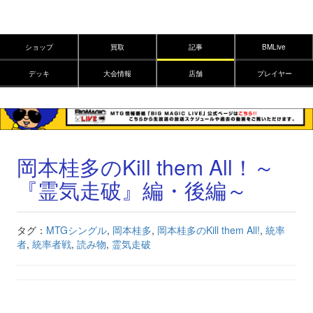
ショップ
買取
記事
BMLive
デッキ
大会情報
店舗
プレイヤー
岡本桂多のKill them All！～
『霊気走破』編・後編～
タグ：
MTGシングル
,
岡本桂多
,
岡本桂多のKill them All!
,
統率
者
,
統率者戦
,
読み物
,
霊気走破