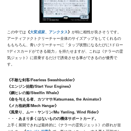
この中では
《
大変成家、アンクタス
》
が特に相性が良さそうです。
アーティファクトクリーチャー全体のサイズアップをしてくれるの
ももちろん、青いクリーチャーに「タップ状態になるたびに1ドロー
1ディスカードができる能力」を持たせますが、これは《ナラーの霊
気ジェット》に搭乗するだけで誘発させる事ができるのが優秀で
す。
《不敵な剣客/Fearless Swashbuckler》
《エンジン始動/Start Your Engines》
《鋼ヒレの鯨/Steelfin Whale》
《命を与える者、カツマサ/Katsumasa, the Animator》
《メカ格納庫/Mech Hangar》
《風乗り、ムー・ヤンリン/Mu Yanling, Wind Rider》
・・・あまり多くはないものの機体サポートカード。
上手く展開できれば最終的に《ナラーの霊気ジェット》の群れが並