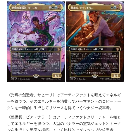
《光輝の創造者、サヒーリ》はアーティファクトを唱えてエネルギ
ーを得つつ、そのエネルギーを消費してパーマネントのコピートー
クンを一時的に生成してリソースを得ていくシナジー統率者。
《整備長、ピア・ナラー》はアーティファクトクリーチャーを軸と
してエネルギーを得つつ、大型の《ナラーの霊気ジェット》トーク
ンを生成して盤面を構築していく比較的アグレッシブな統率者。