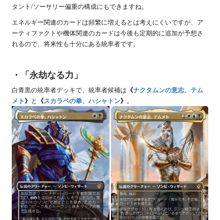
タント/ソーサリー偏重の構成にもできますね。
エネルギー関連のカードは頻繁に増えるとは考えにくいですが、ア
ーティファクトや機体関連のカードは今後も定期的に追加が予想さ
れるので、将来性も十分にある統率者です。
・「永劫なる力」
白青黒の統率者デッキで、統率者候補は
《
ナクタムンの意志、テム
メト
》
と
《
スカラベの拳、ハシャトン
》
。