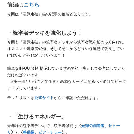
前編は
こちら
今回は『霊気走破』編の記事の後編となります。
・統率者デッキを強化しよう！
今回も『霊気走破』の統率者デッキから統率者戦を始める方向けに
オススメの統率者候補、そしてそこからどういう道筋で改良してい
けばいいかを解説していきます！
簡単なIN-OUT例も提示していますので第一歩として参考にしていた
だければ幸いです。
（※第一歩ということであまり高額なカードはなるべく避けてピック
アップしています）
デッキリストは
公式サイト
からご確認いただけます。
・「生けるエネルギー」
青赤緑の統率者デッキで、統率者候補は
《
光輝の創造者、サヒー
リ
》
と
《
整備長、ピア・ナラー
》
。