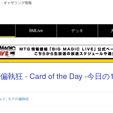
BMLive
デッキ
偏執狂 - Card of the Day -今日の
ルド
,
モグの偏執狂