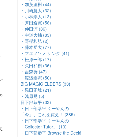
・加茂里樹 (44)
・川崎慧太 (32)
・小林崇人 (13)
・斉田逸寛 (58)
・仲田涼 (36)
・中道大輔 (83)
・野稲和弘 (2)
・藤本岳大 (77)
・マエノソノ ケンタ (41)
わ
・松原一郎 (17)
・矢田和樹 (36)
・吉森奨 (47)
週
・渡邉崇憲 (56)
レ
BIG MAGIC ELDERS (33)
・黒田正城 (21)
の
・浅原晃 (5)
日下部恭平 (33)
・日下部恭平 くーやんの
「今」、これを買え！ (385)
・日下部恭平 くーやんの
「Collector Tutor」 (10)
え
・日下部恭平 Browse the Deck!
ン