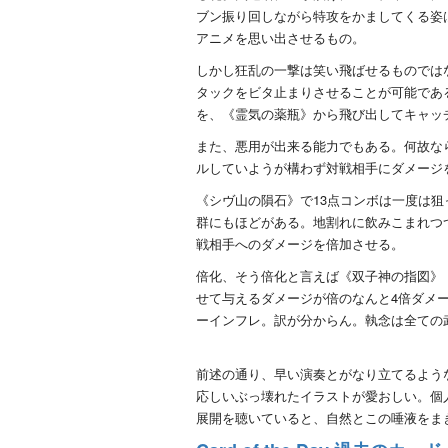
ブン振り回しながら特攻をかましてくる姿
アニメを思い出させるもの。
しかし狂乱の一撃は笑い飛ばせるものでは
タックをビタ止まりさせることが可能であ
を、《霊気の薬瓶》から飛び出してキャッ
また、悪用が出来る能力でもある。何故な
ルしていようが構わず対戦相手にダメージ
《シヴ山の隕石》で13点コンボは一度は
群にもほどがある。地割れに飲みこまれつ
戦相手へのダメージを倍加させる。
倍化、そう倍化と言えば《双子神の指図》
せて与えるダメージが倍のなんと4倍ダメー
ーインフレ。訳が分からん。執念は全ての
前述の通り、早い演奏とがなり立てるよう
応しいぶっ壊れたイラストが愛おしい。個人的に合う
展開を聴いていると、自然とこの唾液をま