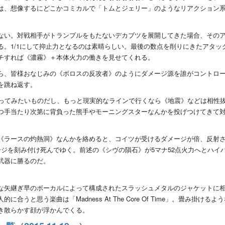
は、想像するにどこかコミカルで「トムとジェリー」のようなリアクション
ない。対戦相手がトランプルをもたないデカブツを展開してきた場合、その
る。1/1にして抑止力となるのは素晴らしい。最後の数点を削りにきたアタッ
チすれば《濃霧》＋本体火力の働きを見せてくれる。
ら、皆様おなじみの《ボロスの反攻者》のようにダメージ源を誰がコントロ
を跳ね返す。
狙ってみたいものだし、もっと現実的なラインで行くなら《地震》などは相性
つ手当たり次第に背負った熊手やモーニングスターなんかを投げつけてきて
《ラースの灼熱洞》なんかを絡めると、コイツが受けるダメージが倍、反射
ジを刻み付け死んでゆく。前述の《シヴの隕石》が5マナ52点火力へとハイ
武器に勝るのだ。
な矢継ぎ早のボーカルによって構成されたスラッシュメタルのジャケットに
と思う楽曲は「Madness At The Core Of Time」。畳み掛けるよ
き散らかす顔が浮かんでくる。