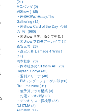
(21)
系
MOパンダ (2)
岩Show (185)
・岩SHOWのEssay:The
ア
Gathering (12)
ク
・岩Show Card of the Day -今日
の1枚- (960)
ー
・岩Show 世界、激シブ発見！
・岩Show プロモアーカイブ (1)
森安元希 (26)
抜
・森安元希 Damage 4 Wins！
対
(14)
岡本桂多 (70)
・岡本桂多のKill them All! (70)
さ
Hayashi Shoya (43)
パ
・週刊アリーナ (40)
・BMワンダーフォーゲル部 (26)
Riku Imaizumi (91)
・低予算デッキ構築 (3)
相
・お題デッキ構築 (3)
うな
・デッキリスト探検隊 (85)
DJ IZMA (3)
村栄龍司 (66)