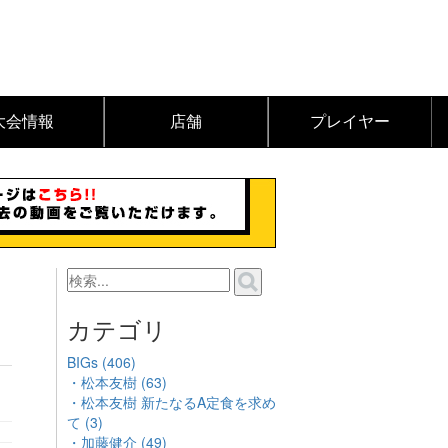
大会情報
店舗
プレイヤー
1
カテゴリ
BIGs (406)
・松本友樹 (63)
・松本友樹 新たなるA定食を求め
て (3)
・加藤健介 (49)