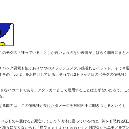
このモグの「狂っている」としか言いようのない表情がしばらく脳裏にまと
！パンク要素も強くありつつのスラッシュメタル感溢れるイラスト、そう今
その「vol.2」をお届けしている。それでは2トラック目の《モグの偏執狂》
待できないカードであり、アタッカーとして運用することはまずないだろう。こ
る。
なる能力は、この偏執狂が受けたダメージを対戦相手に叩きつけるというも
呼べるものを受けると死亡してしまう肉体に宿っているのは、神をも恐れぬ狂
・粉々になりながらも「痛でぇぇぇよぉぉぉぉぉ」と叫びながらエモノをブ