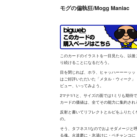
モグの偏執狂/Mogg Maniac
このカードのイラストを一目見たら、以後
り続けることになるだろう。
目を閉じれば、ホラ、ヒャッハーーーッッ
はご好評いただいた「メタル・ウィーク」！
ビュー、いってみよう。
2マナ1/1と、サイズの面では1ミリも期
カードの価値は、全てその能力に集約され
反射と書いてリフレクトとルビをふりたく
の。
そう、タフネス1なのでおよそダメージと
る魂。火達磨に・氷漬けに・ペチャンコに