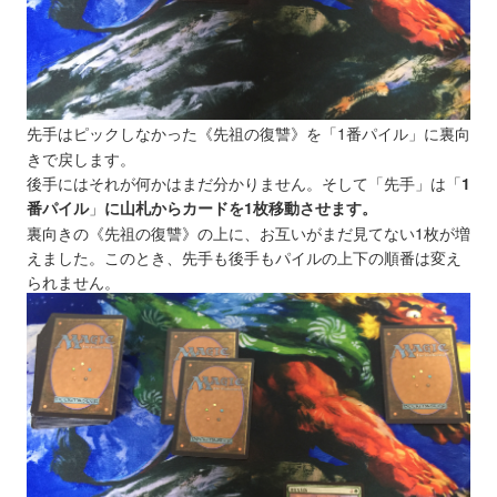
先手はピックしなかった《先祖の復讐》を「1番パイル」に裏向
きで戻します。
後手にはそれが何かはまだ分かりません。そして「先手」は
「
1
番パイル
」
に山札からカードを1枚移動させます。
裏向きの《先祖の復讐》の上に、お互いがまだ見てない1枚が増
えました。このとき、先手も後手もパイルの上下の順番は変え
られません。