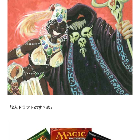
『2人ドラフトのすヽめ』