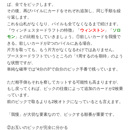
ば、全てをピックします。
その後、再びパイルにカードをそれぞれ追加し、同じ手順を繰
り返します。
これを山札がなくなり、パイルも全てなくなるまで続けます。
『ウィンチェスタードラフトの特徴』
「
ウィンストン
」
「
ソロ
モン
」
との比較をしていきましょう。①欲しいカードを我慢で
きる。欲しいカードが2つのパイルにある場合。
片方を取っても、もう片方がなくなるわけではありません。
ブースタードラフトでいうところの「1周するのを期待」のよう
な状態ですが、
単純な確率では"4分の3"で自分のピック手番で残っています。
ただ相手側もそれを察してカットする可能性も高まりますが、
もし戻ってくれば、ピックの往復によって追加のカードが2枚乗
っています。
前のピックで取るよりも2枚オトクになっているとも言えます。
「我慢」が大切な要素なので、ピックする順番が重要です。
②お互いのピックが完全に分かる