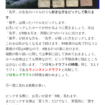
「先手」が左右のパイルのうち
好きな方をピックして取りま
す
。
「後手」は残ったパイルをピックします。
お互いピックしたカードが分かるように置きましょう。次は
「先手」が8枚を引き、同様に2つのパイルに分けます。
「後手」が好きな方を、「先手」が残った方をピックします。
これを山札がなくなるまで続けます。84枚束の山札で行なうと
最後の1回は4枚なので、4枚を2つの束に分けます。
端数の取り扱いに関しては事前に話して決めておきましょう。
ルール自体はとても簡単なので、ピック手順自体に悩むところ
は少ないと思います。
『
ソロモンドラフトの特徴
』
同じ「2人ド
ラフト」である
ウィンストンドラフト
と比較して、
ソロモンドラフト
の特徴を確かめましょう。
①一度に見れる枚数が多い。
ピックする際に、お互いが必ず「8枚」見れます。
またピックする側は「貰う方」だけでなく、実質的に「渡す