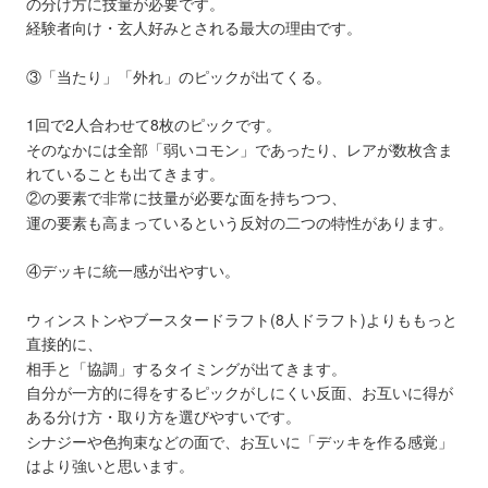
の分け方に技量が必要です。
経験者向け・玄人好みとされる最大の理由です。
③「当たり」「外れ」のピックが出てくる。
1回で2人合わせて8枚のピックです。
そのなかには全部「弱いコモン」であったり、レアが数枚含ま
れていることも出てきます。
②の要素で非常に技量が必要な面を持ちつつ、
運の要素も高まっているという反対の二つの特性があります。
④デッキに統一感が出やすい。
ウィンストンやブースタードラフト(8人ドラフト)よりももっと
直接的に、
相手と「協調」するタイミングが出てきます。
自分が一方的に得をするピックがしにくい反面、お互いに得が
ある分け方・取り方を選びやすいです。
シナジーや色拘束などの面で、お互いに「デッキを作る感覚」
はより強いと思います。