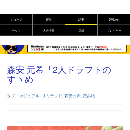
ショップ
買取
記事
BMLive
デッキ
大会情報
店舗
プレイヤー
森安 元希「2人ドラフトの
すヽめ」
タグ：
カジュアル
,
リミテッド
,
森安元希
,
読み物