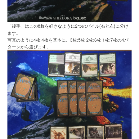
「後手」はこの8枚を好きなように2つのパイル(右と左)に分け
ます。
写真のように4枚:4枚を基本に、3枚:5枚 2枚:6枚 1枚:7枚の4パ
ターンから選びます。