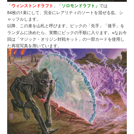
「
ウィンストンドラフト
」
「
ソロモンドラフト」
では
84枚の1束にして、完全にレアリティのソートを混ぜる迄、シ
ャッフルします。
以降、この束を山札と呼びます。ピックの「先手」「後手」を
ランダムに決めたら、実際にピックの手順に入ります。※なお今
回は「マジック・オリジン対戦キット」の一部カードを使用し
た再現写真を用いています。