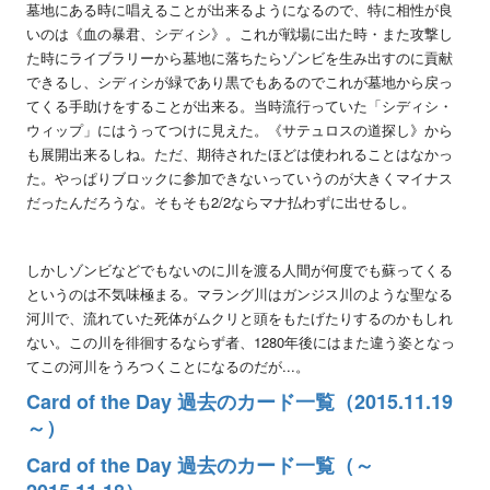
墓地にある時に唱えることが出来るようになるので、特に相性が良
いのは《血の暴君、シディシ》。これが戦場に出た時・また攻撃し
た時にライブラリーから墓地に落ちたらゾンビを生み出すのに貢献
できるし、シディシが緑であり黒でもあるのでこれが墓地から戻っ
てくる手助けをすることが出来る。当時流行っていた「シディシ・
ウィップ」にはうってつけに見えた。《サテュロスの道探し》から
も展開出来るしね。ただ、期待されたほどは使われることはなかっ
た。やっぱりブロックに参加できないっていうのが大きくマイナス
だったんだろうな。そもそも2/2ならマナ払わずに出せるし。
しかしゾンビなどでもないのに川を渡る人間が何度でも蘇ってくる
というのは不気味極まる。マラング川はガンジス川のような聖なる
河川で、流れていた死体がムクリと頭をもたげたりするのかもしれ
ない。この川を徘徊するならず者、1280年後にはまた違う姿となっ
てこの河川をうろつくことになるのだが...。
Card of the Day 過去のカード一覧（2015.11.19
～）
Card of the Day 過去のカード一覧（～