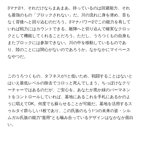
3マナ2/1、それだけならまあまあ。持っているのは回避能力、それ
も最強のもの「ブロックされない」だ。川の流れに身を潜め、音も
なく背後へと回り込むのだろう。3マナパワー2でこの能力を有して
いれば戦力にはカウントできる。敵陣へと切り込んで確実なクロッ
クとして機能してくれることだろう。ただし、うろつくもの自身も
またブロックには参加できない。川の中を移動しているものであ
り、陸のことには関心がないのであろうか。なかなかにマイペース
なやつだ。
このうろつくもの、タフネスが1と低いため、戦闘することはないと
はいえ最低レベルの除去でコロッと死んでしまう。ちっぽけなクリ
ーチャーではあるのだが、ご安心を。あなたが黒か緑のパーマネン
トをコントロールしていれば、墓地にあるこれを手札にあるかのよ
うに唱えてOK。何度でも蘇らせることが可能だ。墓地を活用するス
ゥルタイ群らしい1枚であり、この氏族のもう1つの未来の姿・シル
ムガル氏族の能力"濫用"とも噛み合っているデザインはなかなか面白
い。