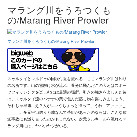
マラング川をうろつくも
の/Marang River Prowler
マラング川をうろつくもの/Marang River Prowler
スゥルタイとマルドゥの国境付近を流れる、ここマラング川は釣り
の名所です。山の雪解け水が流れ、養分に飛んだこの大河はスポー
ツフィッシングを楽しむには最適の場所。引きの強さを楽しんだ後
は、スゥルタイ流のバナナの葉で包んだ蒸し物を楽しみましょう。
それじゃ早速...え？人が...いやちょっと待って、うわ、アァァァ＿
＿＿＿。多元宇宙釣り万歳なんて番組があったのならば、こんな放
送事故にも巡り合ったのかもしれない。次元タルキールを流れるマ
ラング川には、ヤバいヤツがいる。