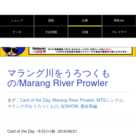
ショップ
買取
記事
BMLive
デッキ
大会情報
店舗
プレイヤー
マラング川をうろつくも
の/Marang River Prowler
タグ：
Card of the Day
,
Marang River Prowler
,
MTGシングル
,
マラング川をうろつくもの
,
岩SHOW
,
運命再編
Card of the Day -今日の1枚- 2016/06/21