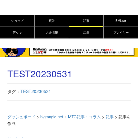
ショップ
買取
記事
BMLive
デッキ
大会情報
店舗
プレイヤー
TEST20230531
タグ：
TEST20230531
ダッシュボード
>
bigmagic.net
>
MTG記事・コラム
>
記事
>
記事を
作成