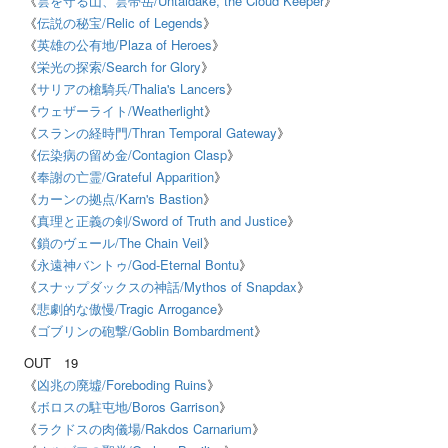
《
雲を守る山、雲帯岳
/Untaidake, the Cloud Keeper
》
《
伝説の秘宝
/Relic of Legends
》
《
英雄の公有地
/Plaza of Heroes
》
《
栄光の探索
/Search for Glory
》
《
サリアの槍騎兵
/Thalia's Lancers
》
《
ウェザーライト
/Weatherlight
》
《
スランの経時門
/Thran Temporal Gateway
》
《
伝染病の留め金
/Contagion Clasp
》
《
奉謝の亡霊
/Grateful Apparition
》
《
カーンの拠点
/Karn's Bastion
》
《
真理と正義の剣
/Sword of Truth and Justice
》
《
鎖のヴェール
/The Chain Veil
》
《
永遠神バントゥ
/God-Eternal Bontu
》
《
スナップダックスの神話
/Mythos of Snapdax
》
《
悲劇的な傲慢
/Tragic Arrogance
》
《
ゴブリンの砲撃
/Goblin Bombardment
》
OUT
19
《
凶兆の廃墟
/Foreboding Ruins
》
《
ボロスの駐屯地
/Boros Garrison
》
《
ラクドスの肉儀場
/Rakdos Carnarium
》