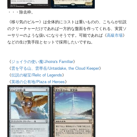
・・・除去枠。
《移り気のピルー》は全体的にコストは重いものの、こちらが伝説
のクリーチャーだけであれば一方的な盤面を作ってくれる、実質ソ
ーサリーのような扱いになりそうです。可能であれば《
高級市場
》
などの生け贄手段とセットで採用したいですね。
《
ジョイラの使い魔
/Jhoira's Familiar
》
《
雲を守る山、雲帯岳
/Untaidake, the Cloud Keeper
》
《
伝説の秘宝
/Relic of Legends
》
《
英雄の公有地
/Plaza of Heroes
》