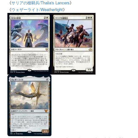
《
サリアの槍騎兵
/Thalia's Lancers
》
《
ウェザーライト
/Weatherlight
》