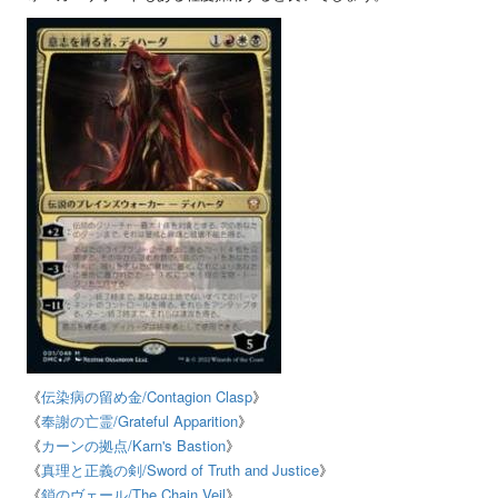
《
伝染病の留め金/Contagion Clasp
》
《
奉謝の亡霊
/Grateful Apparition
》
《
カーンの拠点
/Karn's Bastion
》
《
真理と正義の剣
/Sword of Truth and Justice
》
《
鎖のヴェール
/The Chain Veil
》