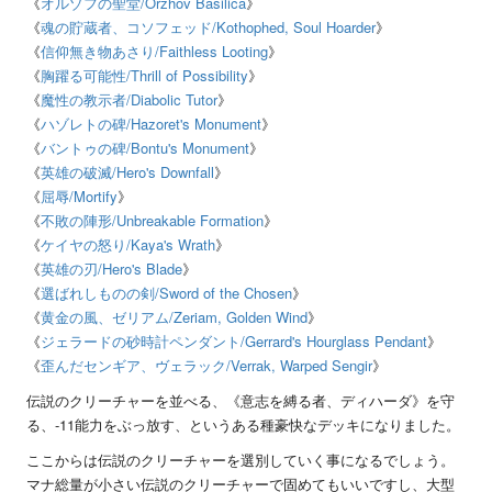
《
オルゾフの聖堂
/Orzhov Basilica
》
《
魂の貯蔵者、コソフェッド
/Kothophed, Soul Hoarder
》
《
信仰無き物あさり
/Faithless Looting
》
《
胸躍る可能性
/Thrill of Possibility
》
《
魔性の教示者
/Diabolic Tutor
》
《
ハゾレトの碑
/Hazoret's Monument
》
《
バントゥの碑
/Bontu's Monument
》
《
英雄の破滅
/Hero's Downfall
》
《
屈辱
/Mortify
》
《
不敗の陣形
/Unbreakable Formation
》
《
ケイヤの怒り
/Kaya's Wrath
》
《
英雄の刃
/Hero's Blade
》
《
選ばれしものの剣
/Sword of the Chosen
》
《
黄金の風、ゼリアム
/Zeriam, Golden Wind
》
《
ジェラードの砂時計ペンダント
/Gerrard's Hourglass Pendant
》
《
歪んだセンギア、ヴェラック
/Verrak, Warped Sengir
》
伝説のクリーチャーを並べる、《意志を縛る者、ディハーダ》を守
る、
-11
能力をぶっ放す、というある種豪快なデッキになりました。
ここからは伝説のクリーチャーを選別していく事になるでしょう。
マナ総量が小さい伝説のクリーチャーで固めてもいいですし、大型