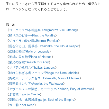
手札に戻ってきたら再度唱えてドローを進められるため、優秀なド
ローエンジンとなってくれることでしょう。
IN
21
《
ヨーグモスの不義提案
/Yawgmoth's Vile Offering
》
《
移り気のピルー
/Piru, the Volatile
》
《
ジョイラの使い魔
/Jhoira's Familiar
》
《
雲を守る山、雲帯岳
/Untaidake, the Cloud Keeper
》
《
伝説の秘宝
/Relic of Legends
》
《
英雄の公有地
/Plaza of Heroes
》
《
栄光の探索
/Search for Glory
》
《
サリアの槍騎兵
/Thalia's Lancers
》
《
触れられざる者フェイジ
/Phage the Untouchable
》
《
炎の大口、ドラクセス
/Drakuseth, Maw of Flames
》
《
戦導者オレリア
/Aurelia, the Warleader
》
《
アヴェルヌスの憤怒、カーラック
/Karlach, Fury of Avernus
》
《
永岩城
/Eiganjo Castle
》
《
皇国の地、永岩城
/Eiganjo, Seat of the Empire
》
《
カー砦
/Kher Keep
》