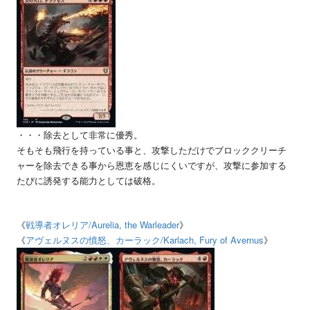
・・・除去として非常に優秀。
そもそも飛行を持っている事と、攻撃しただけでブロッククリーチ
ャーを除去できる事から恩恵を感じにくいですが、攻撃に参加する
たびに誘発する能力としては破格。
《
戦導者オレリア
/Aurelia, the Warleader
》
《
アヴェルヌスの憤怒、カーラック
/Karlach, Fury of Avernus
》