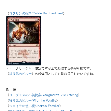
《
ゴブリンの砲撃
/Goblin Bombardment
》
・・・クリーチャー限定ですが全て処理する事が可能です。
《
移り気のピルー
》の起爆用としても是非採用したいですね。
IN
19
《
ヨーグモスの不義提案
/Yawgmoth's Vile Offering
》
《
移り気のピルー
/Piru, the Volatile
》
《
ジョイラの使い魔
/Jhoira's Familiar
》