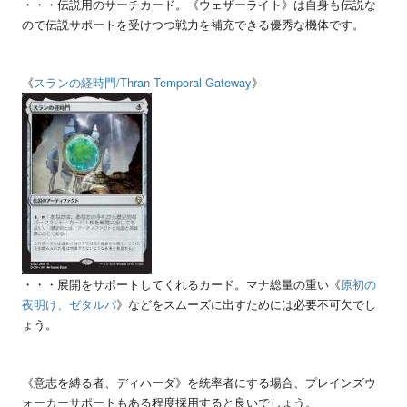
・・・伝説用のサーチカード。《ウェザーライト》は自身も伝説な
ので伝説サポートを受けつつ戦力を補充できる優秀な機体です。
《
スランの経時門
/Thran Temporal Gateway
》
・・・展開をサポートしてくれるカード。マナ総量の重い《
原初の
夜明け、ゼタルパ
》などをスムーズに出すためには必要不可欠でし
ょう。
《意志を縛る者、ディハーダ》を統率者にする場合、プレインズウ
ォーカーサポートもある程度採用すると良いでしょう。