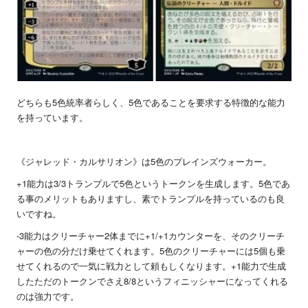
どちらも
5
色統率者らしく、
5
色であることを要求する特徴的な能力
を持っています。
《ジャレッド・カルサリオン》は
5
色のプレインズウォーカー。
+1
能力は
3/3
トランプルで
5
色というトークンを生成します。
5
色であ
る事のメリットもありますし、素でトランプルを持っているのも良
いですね。
-3
能力はクリーチャー
2
体までに
+1/+1
カウンターを、そのクリーチ
ャーの色の分だけ乗せてくれます。
5
色のクリーチャーには
5
個も乗
せてくれるので一気に戦力として頼もしくなります。
+1
能力で生成
したただのトークンでさえ
8/8
というフィニッシャーになってくれる
のは強力です。