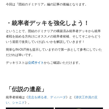
今回は『団結のドミナリア』編の記事の後編となります。
・統率者デッキを強化しよう！
ということで、団結のドミナリアの構築済み統率者デッキから統率
者戦を始める方向けにオススメの統率者候補、そしてそこからどう
いう道筋で改良していけばいいかを解説していきます！
簡単な
IN-OUT
例も提示していますので第一歩として参考にしていた
だければ幸いです。
デッキリストは
公式サイト
からご確認いただけます。
「伝説の遺産」
統率者候補は《
意志を縛る者、ディハーダ
》と《
潜伏工作員の災
い、シャニド
》。