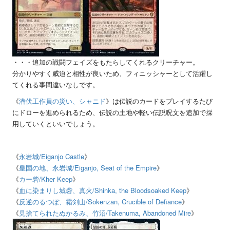
・・・追加の戦闘フェイズをもたらしてくれるクリーチャー。
分かりやすく威迫と相性が良いため、フィニッシャーとして活躍し
てくれる事間違いなしです。
《
潜伏工作員の災い、シャニド
》は伝説のカードをプレイするたび
にドローを進められるため、伝説の土地や軽い伝説呪文を追加で採
用していくといいでしょう。
《
永岩城
/Eiganjo Castle
》
《
皇国の地、永岩城
/Eiganjo, Seat of the Empire
》
《
カー砦
/Kher Keep
》
《
血に染まりし城砦、真火
/Shinka, the Bloodsoaked Keep
》
《
反逆のるつぼ、霜剣山
/Sokenzan, Crucible of Defiance
》
《
見捨てられたぬかるみ、竹沼
/Takenuma, Abandoned Mire
》