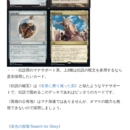
・・・伝説用のマナサポート系。上
2
種は伝説の呪文を多用するなら
是非採用したいカード。
《伝説の秘宝》は《
名誉に磨り減った笏
》と似たようなマナサポー
トで、伝説で固めるこのデッキであればピッタリのカードです。
《英雄の公有地》はマナ加速ではありませんが、オマケの能力も無
視できないので採用しましょう。
《
栄光の探索
/Search for Glory
》