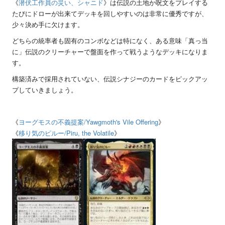
《
潜伏工作員の災い、シャニド
》は伝説の土地か呪文をプレイする
たびにドローが出来てデッキを回しやすいのは非常に優秀ですが、
少々決め手に欠けます。
どちらの統率者も固有のコンボなどは特になく、ある意味「真っ当
に」伝説のクリーチャーで盤面を作って戦うようなデッキになりま
す。
構築済みで採用されていない、伝説シナジーのカードをピックアッ
プしていきましょう。
《
ヨーグモスの不義提案
/Yawgmoth's Vile Offering
》
《
移り気のピルー
/Piru, the Volatile
》