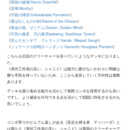
《
英雄の破滅
/Hero's Downfall
》
《
屈辱
/Mortify
》
《
不敗の陣形
/Unbreakable Formation
》
《
選ばれしものの剣
/Sword of the Chosen
》
《
黄金の風、ゼリアム
/Zeriam, Golden Wind
》
《
不死の暴君、刃の翼
/Bladewing, Deathless Tyrant
》
《
歪んだセンギア、ヴェラック
/Verrak, Warped Sengir
》
《
ジェラードの砂時計ペンダント
/Gerrard's Hourglass Pendant
》
こちらも伝説のクリーチャーを並べていくようなデッキになりまし
た。
《潜伏工作員の災い、シャニド》は能力に癖がないかわりに明確な
勝ち手段を持っていないため、ここから改良していく方向性は複数
あります。
デッキを掘り進める能力を活かして無限コンボを採用するのも良い
ですし、より威迫を付与できる点を活かして戦闘に特化させるのも
良いでしょう。
コンボ寄りのどんでん返しがある《意志を縛る者、ディハーダ》と
は異なり《潜伏工作員の災い、シャニド》は盤面のクリーチャーで