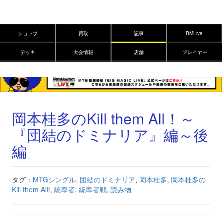
ショップ
買取
記事
BMLive
デッキ
大会情報
店舗
プレイヤー
岡本桂多のKill them All！～
『団結のドミナリア』編～後
編
タグ：
MTGシングル
,
団結のドミナリア
,
岡本桂多
,
岡本桂多の
Kill them All!
,
統率者
,
統率者戦
,
読み物