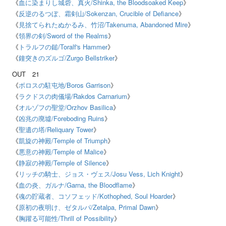
《
血に染まりし城砦、真火
/Shinka, the Bloodsoaked Keep
》
《
反逆のるつぼ、霜剣山
/Sokenzan, Crucible of Defiance
》
《
見捨てられたぬかるみ、竹沼
/Takenuma, Abandoned Mire
》
《
領界の剣
/Sword of the Realms
》
《
トラルフの鎚
/Toralf's Hammer
》
《
鐘突きのズルゴ
/Zurgo Bellstriker
》
OUT
21
《
ボロスの駐屯地
/Boros Garrison
》
《
ラクドスの肉儀場
/Rakdos Carnarium
》
《
オルゾフの聖堂
/Orzhov Basilica
》
《
凶兆の廃墟
/Foreboding Ruins
》
《
聖遺の塔
/Reliquary Tower
》
《
凱旋の神殿
/Temple of Triumph
》
《
悪意の神殿
/Temple of Malice
》
《
静寂の神殿
/Temple of Silence
》
《
リッチの騎士、ジョス・ヴェス
/Josu Vess, Lich Knight
》
《
血の炎、ガルナ
/Garna, the Bloodflame
》
《
魂の貯蔵者、コソフェッド
/Kothophed, Soul Hoarder
》
《
原初の夜明け、ゼタルパ
/Zetalpa, Primal Dawn
》
《
胸躍る可能性
/Thrill of Possibility
》