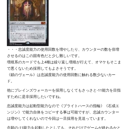
・・・忠誠度能力の使用回数を増やしたり、カウンターの数を倍増
させるのはこの固有色だと少し難しいです。
増殖系のカードでも上
4
種は繰り返し増殖が行えて、オマケもそこま
で悪くないため採用してもよさそうです。
《鎖のヴェール》は忠誠度能力の使用回数に触れる数少ないカー
ド。
他にプレインズウォーカーを採用しなくてもさっさと
-11
能力を目指
すために是非採用したいですね。
忠誠度能力は起動型能力なので《ブライトハースの指輪》《石成エ
ンジン》で能力自体をコピーする事は可能ですが、忠誠カウンター
は増やしてくれないので今回は一旦採用を見送っています。
念願の
-11
能力を起動したとしても、それだけでゲームが終わるかと