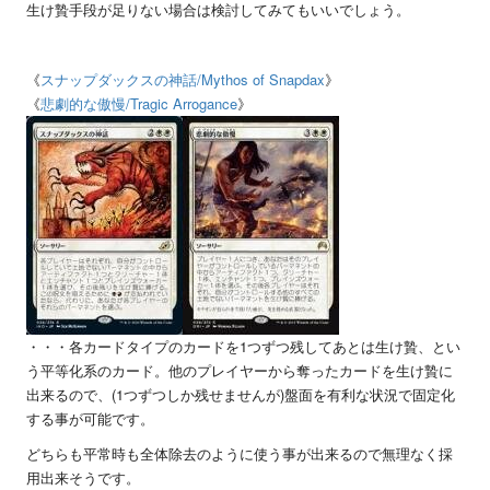
生け贄手段が足りない場合は検討してみてもいいでしょう。
《
スナップダックスの神話
/Mythos of Snapdax
》
《
悲劇的な傲慢
/Tragic Arrogance
》
・・・各カードタイプのカードを
1
つずつ残してあとは生け贄、とい
う平等化系のカード。他のプレイヤーから奪ったカードを生け贄に
出来るので、
(1
つずつしか残せませんが
)
盤面を有利な状況で固定化
する事が可能です。
どちらも平常時も全体除去のように使う事が出来るので無理なく採
用出来そうです。