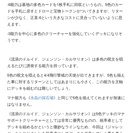
-6
能力は墓地の多色カードを
1
枚手札に回収というもの。
5
色のカー
ドを手札に戻すとドローと宝物トークンがついてきますが、リター
ンが少なく、正直
-6
という大きなコストに見合っていないように思
えます。
-3
能力を中心に多色のクリーチャーを強化していくデッキになりそ
うです。
《流浪のドルイド、ジェンソン・カルサリオン》は多色の呪文を唱
えるたびに誘発する能力を持っています。
5
色の呪文を唱えると
4/4
飛行警戒の天使が出てきますが、
5
色も揃え
た事に対するリターンとしてはあまりにも小さく、この能力を主軸
にデッキを組むのは難しいでしょう。
マナ能力も《
水晶の採石場
》と同じで
5
色を揃えてくれますが加速に
はなりません。
《流浪のドルイド、ジェンソン・カルサリオン》は
5
色デッキのマナ
サポートクリーチャーとしては非常に優秀なものの、統率者として
デッキを組めるかというと微妙なラインなため、今回は《ジャレッ