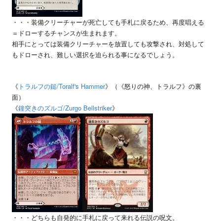
・・・装備クリーチャーが死亡しても手札に戻るため、再度唱える
＝ドローするチャンスが生まれます。
相手にとっては装備クリーチャーを放置しても攻撃され、対処して
もドローされ、難しい選択を迫られる事になるでしょう。
《
トラルフの鎚
/Toralf's Hammer
》（《怒りの神、トラルフ》の裏
面）
《
鐘突きのズルゴ
/Zurgo Bellstriker
》
・・・どちらも自発的に手札に戻って来れる伝説の呪文。