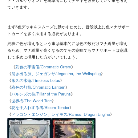
ド・カルサリオン》を統率者にしてデッキを改良していく事を考え
ていきます。
まず
5
色デッキをスムーズに動かすために、普段以上に色マナサポー
トカードを多く採用する必要があります。
純粋に色が増えるという事は基本的には色の数だけマナ総量が増え
るため、マナ総量が高くなるのでその意味でもマナサポートは意識
して多めに採用した方がいいでしょう。
《
彩色の宇宙儀
/Chromatic Orrery
》
《
湧き出る源、ジェガンサ
/Jegantha, the Wellspring
》
《
永久の水蓮
/Timeless Lotus
》
《
彩色の灯籠
/Chromatic Lantern
》
《
パルンズの柱
/Pillar of the Paruns
》
《
世界樹
/The World Tree
》
《
花を手入れする者
/Bloom Tender
》
《
ドラゴン・エンジン、レイモス
/Ramos, Dragon Engine
》