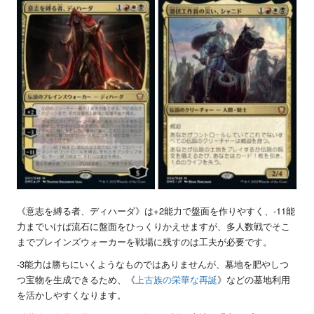
《意志を縛る者、ディハーダ》は
+2
能力で盤面を作りやすく、
-11
能
力までいけば流石に盤面をひっくりかえせますが、多人数戦でそこ
までプレインズウォーカーを戦場に残すのは工夫が必要です。
-3
能力は勝ちにいくようなものではありませんが、墓地を肥やしつ
つ宝物を生成できるため、《
上古族の栄華な再誕
》などの墓地利用
を活かしやすくなります。