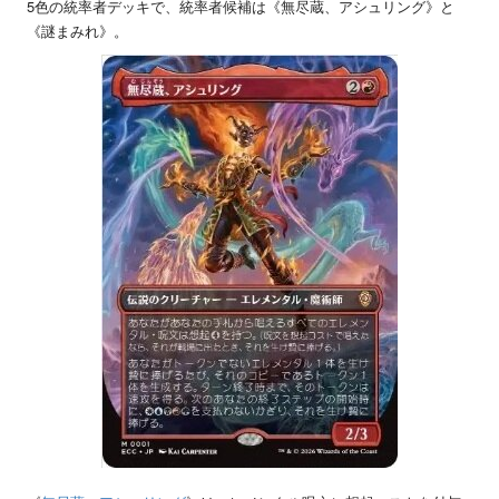
5色の統率者デッキで、統率者候補は《無尽蔵、アシュリング》と
《謎まみれ》。