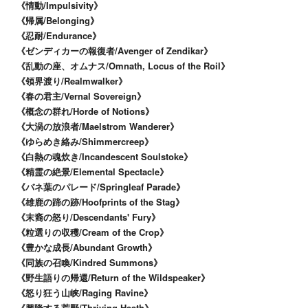
《情動/Impulsivity》
《帰属/Belonging》
《忍耐/Endurance》
《ゼンディカーの報復者/Avenger of Zendikar》
《乱動の座、オムナス/Omnath, Locus of the Roil》
《領界渡り/Realmwalker》
《春の君主/Vernal Sovereign》
《概念の群れ/Horde of Notions》
《大渦の放浪者/Maelstrom Wanderer》
《ゆらめき絡み/Shimmercreep》
《白熱の魂炊き/Incandescent Soulstoke》
《精霊の絶景/Elemental Spectacle》
《バネ葉のパレード/Springleaf Parade》
《雄鹿の蹄の跡/Hoofprints of the Stag》
《末裔の怒り/Descendants' Fury》
《粒選りの収穫/Cream of the Crop》
《豊かな成長/Abundant Growth》
《同族の召喚/Kindred Summons》
《野生語りの帰還/Return of the Wildspeaker》
《怒り狂う山峡/Raging Ravine》
《興隆する荒野/Thriving Heath》