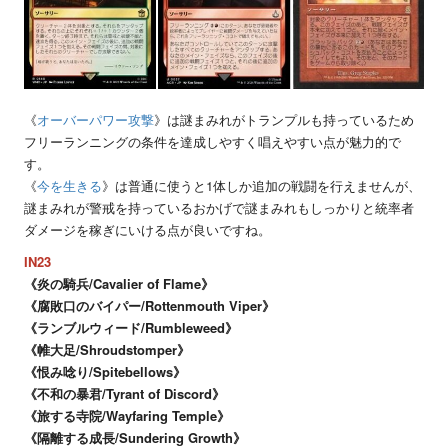
《
オーバーパワー攻撃
》は謎まみれがトランプルも持っているため
フリーランニングの条件を達成しやすく唱えやすい点が魅力的で
す。
《
今を生きる
》は普通に使うと1体しか追加の戦闘を行えませんが、
謎まみれが警戒を持っているおかげで謎まみれもしっかりと統率者
ダメージを稼ぎにいける点が良いですね。
IN23
《炎の騎兵/Cavalier of Flame》
《腐敗口のバイパー/Rottenmouth Viper》
《ランブルウィード/Rumbleweed》
《帷大足/Shroudstomper》
《恨み唸り/Spitebellows》
《不和の暴君/Tyrant of Discord》
《旅する寺院/Wayfaring Temple》
《隔離する成長/Sundering Growth》