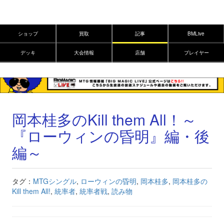
ショップ
買取
記事
BMLive
デッキ
大会情報
店舗
プレイヤー
岡本桂多のKill them All！～
『ローウィンの昏明』編・後
編～
タグ：
MTGシングル
,
ローウィンの昏明
,
岡本桂多
,
岡本桂多の
Kill them All!
,
統率者
,
統率者戦
,
読み物