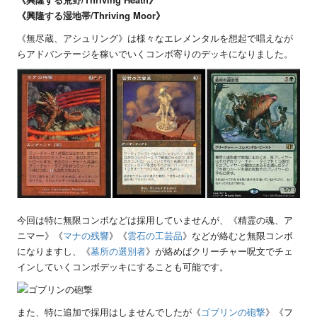
《興隆する湿地帯/Thriving Moor》
《無尽蔵、アシュリング》は様々なエレメンタルを想起で唱えなが
らアドバンテージを稼いでいくコンボ寄りのデッキになりました。
今回は特に無限コンボなどは採用していませんが、《精霊の魂、ア
ニマー》《
マナの残響
》《
雲石の工芸品
》などが絡むと無限コンボ
になりますし、《
墓所の選別者
》が絡めばクリーチャー呪文でチェ
インしていくコンボデッキにすることも可能です。
また、特に追加で採用はしませんでしたが《
ゴブリンの砲撃
》《フ