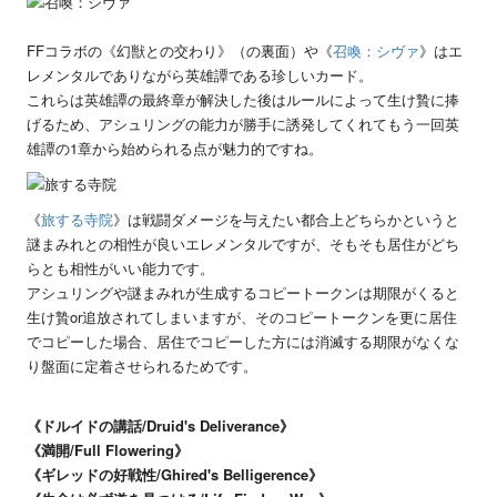
FFコラボの《幻獣との交わり》（の裏面）や《
召喚：シヴァ
》はエ
レメンタルでありながら英雄譚である珍しいカード。
これらは英雄譚の最終章が解決した後はルールによって生け贄に捧
げるため、アシュリングの能力が勝手に誘発してくれてもう一回英
雄譚の1章から始められる点が魅力的ですね。
《
旅する寺院
》は戦闘ダメージを与えたい都合上どちらかというと
謎まみれとの相性が良いエレメンタルですが、そもそも居住がどち
らとも相性がいい能力です。
アシュリングや謎まみれが生成するコピートークンは期限がくると
生け贄or追放されてしまいますが、そのコピートークンを更に居住
でコピーした場合、居住でコピーした方には消滅する期限がなくな
り盤面に定着させられるためです。
《ドルイドの講話/Druid's Deliverance》
《満開/Full Flowering》
《ギレッドの好戦性/Ghired's Belligerence》