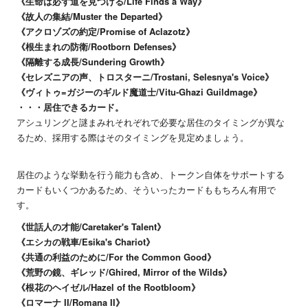
《生命は必ず道を見つける/Life Finds a Way》
《故人の集結/Muster the Departed》
《アクロゾズの約定/Promise of Aclazotz》
《根生まれの防衛/Rootborn Defenses》
《隔離する成長/Sundering Growth》
《セレズニアの声、トロスターニ/Trostani, Selesnya's Voice》
《ヴィトゥ=ガジーのギルド魔道士/Vitu-Ghazi Guildmage》
・・・居住できるカード。
アシュリングと謎まみれそれぞれで必要な居住のタイミングが異な
るため、採用する際はそのタイミングを見定めましょう。
居住のような挙動を行う能力も含め、トークン自体をサポートする
カードもいくつかあるため、そういったカードももちろん有用で
す。
《世話人の才能/Caretaker's Talent》
《エシカの戦車/Esika's Chariot》
《共通の利益のために/For the Common Good》
《荒野の鏡、ギレッド/Ghired, Mirror of the Wilds》
《根花のヘイゼル/Hazel of the Rootbloom》
《ロマーナ II/Romana II》