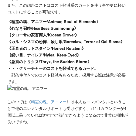
また、この想起コストはコスト軽減系のカードを使う事で更に軽い
コストにすることが可能です。
《精霊の魂、アニマー/Animar, Soul of Elements》
《心なき召喚/Heartless Summoning》
《クローサの家畜商人/Krosan Drover》
《カル・シスマの恐怖、殺し爪/Goreclaw, Terror of Qal Sisma》
《正直者のラトスタイン/Honest Rutstein》
《鋭い目、ナイレア/Nylea, Keen-Eyed》
《急嵐のトリクス/Thryx, the Sudden Storm》
・・・クリーチャーのコストを軽減できるカード。
一部条件付きでのコスト軽減もあるため、採用する際は注意が必要
です。
この中では《
精霊の魂、アニマー
》は本人もエレメンタルというこ
とで他のエレメンタルサポートも受けやすく、+1/+1カウンターが4
個以上乗っていれば0マナで想起できるようになるので非常に相性が
良いですね。