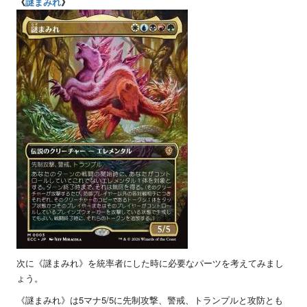
《
謎まみれ
》
次に《謎まみれ》を統率者にした時に必要なパーツを考えてみまし
ょう。
《謎まみれ》は5マナ5/5に先制攻撃、警戒、トランプルと攻防とも