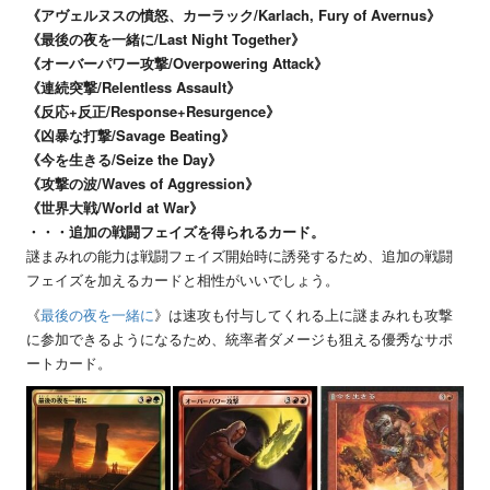
《アヴェルヌスの憤怒、カーラック/Karlach, Fury of Avernus》
《最後の夜を一緒に/Last Night Together》
《オーバーパワー攻撃/Overpowering Attack》
《連続突撃/Relentless Assault》
《反応+反正/Response+Resurgence》
《凶暴な打撃/Savage Beating》
《今を生きる/Seize the Day》
《攻撃の波/Waves of Aggression》
《世界大戦/World at War》
・・・追加の戦闘フェイズを得られるカード。
謎まみれの能力は戦闘フェイズ開始時に誘発するため、追加の戦闘
フェイズを加えるカードと相性がいいでしょう。
《
最後の夜を一緒に
》は速攻も付与してくれる上に謎まみれも攻撃
に参加できるようになるため、統率者ダメージも狙える優秀なサポ
ートカード。