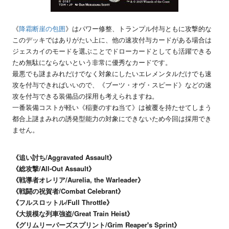
《
降霜断崖の包囲
》はパワー修整、トランプル付与ともに攻撃的な
このデッキではありがたい上に、他の速攻付与カードがある場合は
ジェスカイのモードを選ぶことでドローカードとしても活躍できる
ため無駄にならないという非常に優秀なカードです。
最悪でも謎まみれだけでなく対象にしたいエレメンタルだけでも速
攻を付与できればいいので、《ブーツ・オヴ・スピード》などの速
攻を付与できる装備品の採用も考えられますね。
一番装備コストが軽い《稲妻のすね当て》は被覆を持たせてしまう
都合上謎まみれの誘発型能力の対象にできないため今回は採用でき
ません。
《追い討ち/Aggravated Assault》
《総攻撃/All-Out Assault》
《戦導者オレリア/Aurelia, the Warleader》
《戦闘の祝賀者/Combat Celebrant》
《フルスロットル/Full Throttle》
《大規模な列車強盗/Great Train Heist》
《グリムリーパーズスプリント/Grim Reaper's Sprint》