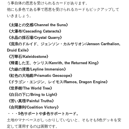
う事自体の恩恵を受けられるカードがあります。
他にも多色である事で恩恵を受けられるカードもピックアップして
いきましょう。
《太陽との交感/Channel the Suns》
《大瀑布/Cascading Cataracts》
《水晶の採石場/Crystal Quarry》
《流浪のドルイド、ジェンソン・カルサリオン/Jenson Carthalion,
Druid Exile》
《万華石/Kaleidostone》
《帰還した王、ケンリス/Kenrith, the Returned King》
《力線の浸透/Leyline Immersion》
《虹色の大地鏡/Prismatic Geoscope》
《ドラゴン・エンジン、レイモス/Ramos, Dragon Engine》
《世界樹/The World Tree》
《白日の下に/Bring to Light》
《苦い真理/Painful Truths》
《合同勝利/Coalition Victory》
・・・5色サポートや多色サポートカード。
土地やマナベースがしっかりしていないと、そもそも5色デッキを安
定して運用するのは困難です。