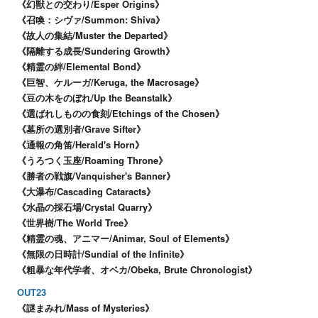
《幻獣との交わり/Esper Origins》
《召喚：シヴァ/Summon: Shiva》
《故人の集結/Muster the Departed》
《隔離する成長/Sundering Growth》
《精霊の絆/Elemental Bond》
《巨智、ケルーガ/Keruga, the Macrosage》
《豆の木をのぼれ/Up the Beanstalk》
《選ばれしものの食刻/Etchings of the Chosen》
《墓所の選別者/Grave Sifter》
《通報の角笛/Herald's Horn》
《うろつく玉座/Roaming Throne》
《勝者の戦旗/Vanquisher's Banner》
《大瀑布/Cascading Cataracts》
《水晶の採石場/Crystal Quarry》
《世界樹/The World Tree》
《精霊の魂、アニマー/Animar, Soul of Elements》
《無限の日時計/Sundial of the Infinite》
《粗暴な年代学者、オベカ/Obeka, Brute Chronologist》
OUT23
《謎まみれ/Mass of Mysteries》