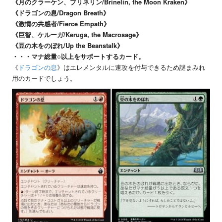
《月のクラーケン、ブリネリン/Brinelin, the Moon Kraken》
《ドラゴンの息/Dragon Breath》
《激情の共感者/Fierce Empath》
《巨智、ケルーガ/Keruga, the Macrosage》
《豆の木をのぼれ/Up the Beanstalk》
・・・マナ総量○以上をサポートするカード。
《
ドラゴンの息
》はエレメンタルに速攻を付与できるため謎まみれ
用のカードでしょう。