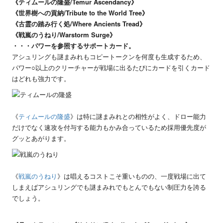
《ティムールの隆盛/Temur Ascendancy》
《世界樹への貢納/Tribute to the World Tree》
《古霊の踏み行く処/Where Ancients Tread》
《戦嵐のうねり/Warstorm Surge》
・・・パワーを参照するサポートカード。
アシュリングも謎まみれもコピートークンを何度も生成するため、
パワー○以上のクリーチャーが戦場に出るたびにカードを引くカード
はどれも強力です。
《
ティムールの隆盛
》は特に謎まみれとの相性がよく、ドロー能力
だけでなく速攻を付与する能力もかみ合っているため採用優先度が
グッとあがります。
《
戦嵐のうねり
》は唱えるコストこそ重いものの、一度戦場に出て
しまえばアシュリングでも謎まみれでもとんでもない制圧力を誇る
でしょう。