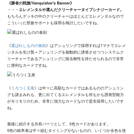
《勝者の戦旗/Vanquisher's Banner》
・・・エレメンタルや選んだクリーチャータイプシナジーカード。
もちろんデッキの中のクリーチャーはほとんどエレメンタルなので
こういった部族サポートも採用を検討したいですね。
《
選ばれしものの食刻
》はアシュリングで採用すれば1マナでエレメ
ンタルを生け贄＝アシュリングを能動的に誘発させつつシステムク
リーチャーであるアシュリングに除去耐性を持たせられるので非常
に便利なカードですね。
《
うろつく玉座
》は中々に高額なカードではあるもののアシュリン
グも謎まみれも、更に出てくるエレメンタルも何もかも誘発型能力
がモリモリのため、非常に強力なカードなので是非採用したいです
ね。
最後に紹介する共有パーツとして、5色カードがあります。
5色の統率者は中々組むタイミングがないものの、いくつか全色を使