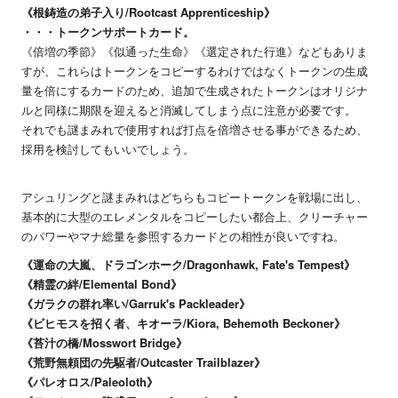
《根鋳造の弟子入り/Rootcast Apprenticeship》
・・・トークンサポートカード。
《倍増の季節》《似通った生命》《選定された行進》などもありま
すが、これらはトークンをコピーするわけではなくトークンの生成
量を倍にするカードのため、追加で生成されたトークンはオリジナ
ルと同様に期限を迎えると消滅してしまう点に注意が必要です。
それでも謎まみれで使用すれば打点を倍増させる事ができるため、
採用を検討してもいいでしょう。
アシュリングと謎まみれはどちらもコピートークンを戦場に出し、
基本的に大型のエレメンタルをコピーしたい都合上、クリーチャー
のパワーやマナ総量を参照するカードとの相性が良いですね。
《運命の大嵐、ドラゴンホーク/Dragonhawk, Fate's Tempest》
《精霊の絆/Elemental Bond》
《ガラクの群れ率い/Garruk's Packleader》
《ビヒモスを招く者、キオーラ/Kiora, Behemoth Beckoner》
《苔汁の橋/Mosswort Bridge》
《荒野無頼団の先駆者/Outcaster Trailblazer》
《パレオロス/Paleoloth》