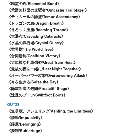
《精霊の絆/Elemental Bond》
《荒野無頼団の先駆者/Outcaster Trailblazer》
《ティムールの隆盛/Temur Ascendancy》
《ドラゴンの息/Dragon Breath》
《うろつく玉座/Roaming Throne》
《大瀑布/Cascading Cataracts》
《水晶の採石場/Crystal Quarry》
《世界樹/The World Tree》
《合同勝利/Coalition Victory》
《大規模な列車強盗/Great Train Heist》
《最後の夜を一緒に/Last Night Together》
《オーバーパワー攻撃/Overpowering Attack》
《今を生きる/Seize the Day》
《降霜断崖の包囲/Frostcliff Siege》
《速足のブーツ/Swiftfoot Boots》
OUT23
《無尽蔵、アシュリング/Ashling, the Limitless》
《情動/Impulsivity》
《帰属/Belonging》
《擬制/Subterfuge》