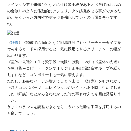
ァイレクシアの供犠台》などの生け贄手段があると《選ばれしもの
の食刻》のように能動的にアシュリングを誘発させる事ができるた
め、そういった方向性でデッキを強化していくのも面白そうです
ね。
《
奸謀
》《秘儀での順応》など戦場以外でもクリーチャータイプを
付与するカードを採用すると一気に採用できるクリーチャーの幅が
広がります。
《霊体の先達》＋生け贄手段で無限生け贄コンボ（《霊体の先達》
を生け贄→コピートークンでオリジナルを戦場に戻すループを繰り
返す）など、コンボルートも一気に増えます。
ただし、必要なパーツが増えてしまう上に、《奸謀》を引けなかっ
た時のコンボパーツ、エレメンタルがたくさんある時に引いてしま
った《奸謀》などかみ合わなかった時の事も考えて今回は見送りま
した。
うまくバランスを調整できるならこういった勝ち手段を採用するの
も良いでしょう。