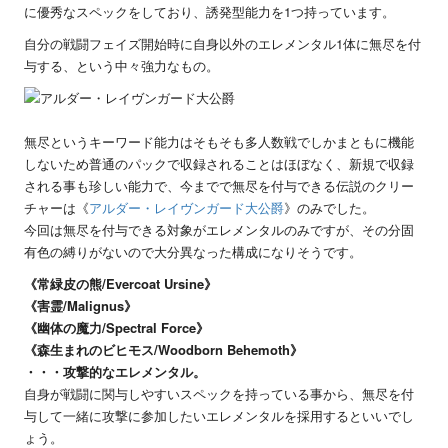
に優秀なスペックをしており、誘発型能力を1つ持っています。
自分の戦闘フェイズ開始時に自身以外のエレメンタル1体に無尽を付
与する、という中々強力なもの。
無尽というキーワード能力はそもそも多人数戦でしかまともに機能
しないため普通のパックで収録されることはほぼなく、新規で収録
される事も珍しい能力で、今までで無尽を付与できる伝説のクリー
チャーは《
アルダー・レイヴンガード大公爵
》のみでした。
今回は無尽を付与できる対象がエレメンタルのみですが、その分固
有色の縛りがないので大分異なった構成になりそうです。
《常緑皮の熊/Evercoat Ursine》
《害霊/Malignus》
《幽体の魔力/Spectral Force》
《森生まれのビヒモス/Woodborn Behemoth》
・・・攻撃的なエレメンタル。
自身が戦闘に関与しやすいスペックを持っている事から、無尽を付
与して一緒に攻撃に参加したいエレメンタルを採用するといいでし
ょう。