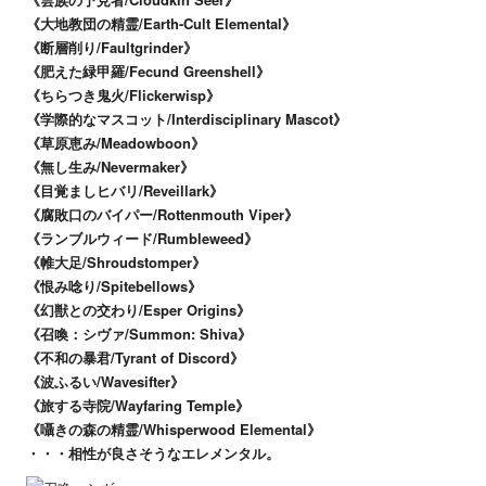
《大地教団の精霊/Earth-Cult Elemental》
《断層削り/Faultgrinder》
《肥えた緑甲羅/Fecund Greenshell》
《ちらつき鬼火/Flickerwisp》
《学際的なマスコット/Interdisciplinary Mascot》
《草原恵み/Meadowboon》
《無し生み/Nevermaker》
《目覚ましヒバリ/Reveillark》
《腐敗口のバイパー/Rottenmouth Viper》
《ランブルウィード/Rumbleweed》
《帷大足/Shroudstomper》
《恨み唸り/Spitebellows》
《幻獣との交わり/Esper Origins》
《召喚：シヴァ/Summon: Shiva》
《不和の暴君/Tyrant of Discord》
《波ふるい/Wavesifter》
《旅する寺院/Wayfaring Temple》
《囁きの森の精霊/Whisperwood Elemental》
・・・相性が良さそうなエレメンタル。