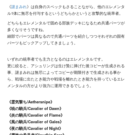
《
謎まみれ
》は自身のスペックもさることながら、他のエレメンタ
ル1体に無尽を付与するというどちらかというと攻撃的な統率者。
どちらもエレメンタルで固める部族デッキになるため共通パーツが
多くなりそうですね。
細部でパーツは異なるので共通パーツを紹介しつつそれぞれの固有
パーツもピックアップしてきましょう。
いずれの統率者でも主力となるのはエレメンタルです。
更に絞ると、アシュリングは生け贄に捧げた後コピーが生成される
事、謎まみれは無尽によってコピーが期限付きで生成される事か
ら、戦場に出たとき能力や戦場を離れたとき能力を持っているエレ
メンタルの方がより強力に運用できるでしょう。
《霊気撃ち/Aethersnipe》
《暁の騎兵/Cavalier of Dawn》
《炎の騎兵/Cavalier of Flame》
《風の騎兵/Cavalier of Gales》
《夜の騎兵/Cavalier of Night》
《雲族の予見者/Cloudkin Seer》