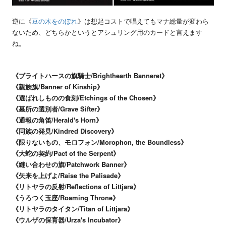
逆に《
豆の木をのぼれ
》は想起コストで唱えてもマナ総量が変わら
ないため、どちらかというとアシュリング用のカードと言えます
ね。
《ブライトハースの旗騎士/Brighthearth Banneret》
《親族旗/Banner of Kinship》
《選ばれしものの食刻/Etchings of the Chosen》
《墓所の選別者/Grave Sifter》
《通報の角笛/Herald's Horn》
《同族の発見/Kindred Discovery》
《限りないもの、モロフォン/Morophon, the Boundless》
《大蛇の契約/Pact of the Serpent》
《縫い合わせの旗/Patchwork Banner》
《矢来を上げよ/Raise the Palisade》
《リトヤラの反射/Reflections of Littjara》
《うろつく玉座/Roaming Throne》
《リトヤラのタイタン/Titan of Littjara》
《ウルザの保育器/Urza's Incubator》