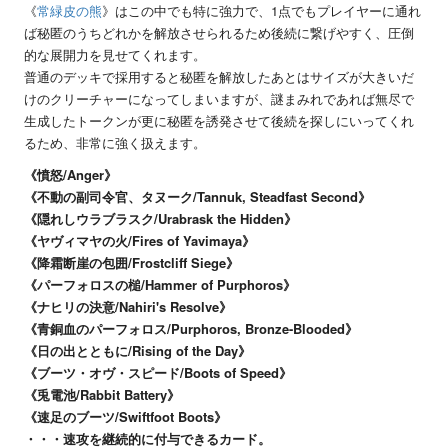
《
常緑皮の熊
》はこの中でも特に強力で、1点でもプレイヤーに通れ
ば秘匿のうちどれかを解放させられるため後続に繋げやすく、圧倒
的な展開力を見せてくれます。
普通のデッキで採用すると秘匿を解放したあとはサイズが大きいだ
けのクリーチャーになってしまいますが、謎まみれであれば無尽で
生成したトークンが更に秘匿を誘発させて後続を探しにいってくれ
るため、非常に強く扱えます。
《憤怒/Anger》
《不動の副司令官、タヌーク/Tannuk, Steadfast Second》
《隠れしウラブラスク/Urabrask the Hidden》
《ヤヴィマヤの火/Fires of Yavimaya》
《降霜断崖の包囲/Frostcliff Siege》
《パーフォロスの槌/Hammer of Purphoros》
《ナヒリの決意/Nahiri's Resolve》
《青銅血のパーフォロス/Purphoros, Bronze-Blooded》
《日の出とともに/Rising of the Day》
《ブーツ・オヴ・スピード/Boots of Speed》
《兎電池/Rabbit Battery》
《速足のブーツ/Swiftfoot Boots》
・・・速攻を継続的に付与できるカード。