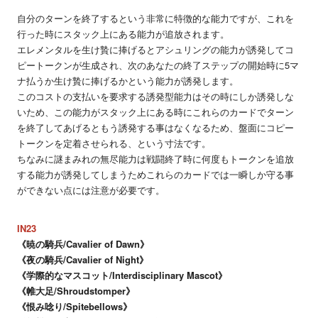
自分のターンを終了するという非常に特徴的な能力ですが、これを
行った時にスタック上にある能力が追放されます。
エレメンタルを生け贄に捧げるとアシュリングの能力が誘発してコ
ピートークンが生成され、次のあなたの終了ステップの開始時に5マ
ナ払うか生け贄に捧げるかという能力が誘発します。
このコストの支払いを要求する誘発型能力はその時にしか誘発しな
いため、この能力がスタック上にある時にこれらのカードでターン
を終了してあげるともう誘発する事はなくなるため、盤面にコピー
トークンを定着させられる、という寸法です。
ちなみに謎まみれの無尽能力は戦闘終了時に何度もトークンを追放
する能力が誘発してしまうためこれらのカードでは一瞬しか守る事
ができない点には注意が必要です。
IN23
《暁の騎兵/Cavalier of Dawn》
《夜の騎兵/Cavalier of Night》
《学際的なマスコット/Interdisciplinary Mascot》
《帷大足/Shroudstomper》
《恨み唸り/Spitebellows》