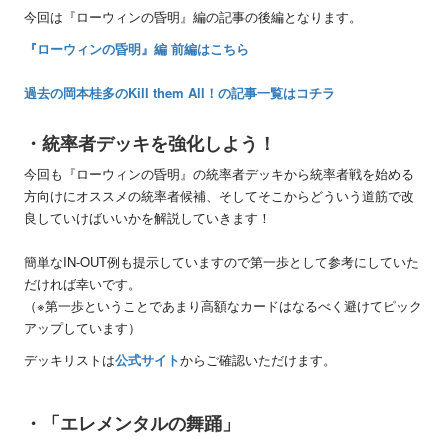
今回は『ローウィンの昏明』編の記事の後編となります。
『ローウィンの昏明』編 前編はこちら
過去の岡本桂多のKill them All！の記事一覧はコチラ
・統率者デッキを強化しよう！
今回も『ローウィンの昏明』の統率者デッキから統率者戦を始める
方向けにオススメの統率者候補、そしてそこからどういう道筋で改
良していけばいいかを解説していきます！
簡単なIN-OUT例も提示していますので第一歩として参考にしていた
だければ幸いです。
（※第一歩ということであまり高額なカードはなるべく避けてピック
アップしています）
デッキリストは
公式サイト
からご確認いただけます。
・「エレメンタルの舞踊」