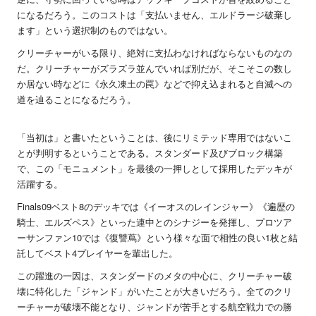
になるだろう。このコストは「支払いません、エルドラージ破棄し
ます」という選択制のものではない。
クリーチャーがいる限り、絶対に支払わなければならないものなの
だ。クリーチャーがズラズラ並んでいれば別だが、そこそこの数し
か居ない時などに《永久凍土の罠》などで抑え込まれると自滅への
道を辿ることになるだろう。
「当初は」と書いたということは、後にリミテッド専用ではないこ
とが判明するということである。スタンダード及びブロック構築
で、この「モニュメント」を最後の一押しとして採用したデッキが
活躍する。
Finals09ベスト8のデッキでは《イーオスのレインジャー》《遍歴の
騎士、エルズペス》といった連中とのシナジーを発揮し、プロツア
ーサンファン10では《復讐蔦》という様々な面で相性の良い1枚と結
託してベスト4プレイヤーを輩出した。
この躍進の一因は、スタンダードのメタの中心に、クリーチャー破
壊に特化した「ジャンド」がいたことが大きいだろう。全てのクリ
ーチャーが破壊不能となり、ジャンドが苦手とする航空戦力での勝