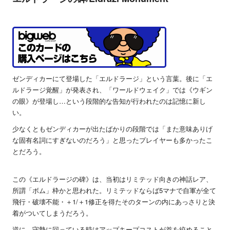
ゼンディカーにて登場した「エルドラージ」という言葉。後に「エ
ルドラージ覚醒」が発表され、「ワールドウェイク」では《ウギン
の眼》が登場し…という段階的な告知が行われたのは記憶に新し
い。
少なくともゼンディカーが出たばかりの段階では「また意味ありげ
な固有名詞にすぎないのだろう」と思ったプレイヤーも多かったこ
とだろう。
この《エルドラージの碑》は、当初はリミテッド向きの神話レア、
所謂「ボム」枠かと思われた。リミテッドならば5マナで自軍が全て
飛行・破壊不能・＋1/＋1修正を得たそのターンの内にあっさりと決
着がついてしまうだろう。
逆に、守勢に回っている時はアップキープコストが首を絞めること