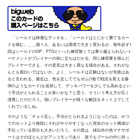
「シールドは綺麗なデッキを」「シールドはとにかく勝てるカー
ドを積む」＿＿個々人、あるいは環境で大きく変わるが、毎年必ず1
回はシールドのGP、PTQといった練習無くては乗り越えられないト
ーナメントがプレイヤーの前に立ちはだかる。同じ練習量を積んだ
プレイヤーでさえ、その意見は大きく異なる場合がある。それがな
んとも面白いではないか。よく、シールドは正解はないが失敗はあ
ると言われる。最近は、色を足してでもボム(1枚で戦況を変える爆
弾のようなカード)を追加して、デッキパワーを少しでも高めるとい
う手法がとられることが多いかな？と思う。そういう考え方が広く
浸透したのだろう。強いプレイヤーが様々な解説をネット上でして
くれているしね。
そのような「チョイ足し」手法がとられるようになったのは、かつ
てのセットより格段にそれがやりやすくなった現在のセット構成が
手伝っている部分も大きいだろう。その昔は、緑以外の色マナサポ
ートはそのほとんどがアンコモンであり、誰でもプールの中に持っ