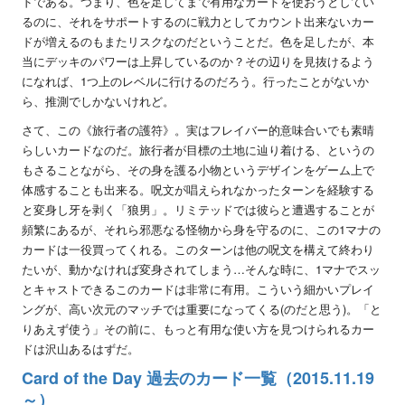
ドである。つまり、色を足してまで有用なカードを使おうとしてい
るのに、それをサポートするのに戦力としてカウント出来ないカー
ドが増えるのもまたリスクなのだということだ。色を足したが、本
当にデッキのパワーは上昇しているのか？その辺りを見抜けるよう
になれば、1つ上のレベルに行けるのだろう。行ったことがないか
ら、推測でしかないけれど。
さて、この《旅行者の護符》。実はフレイバー的意味合いでも素晴
らしいカードなのだ。旅行者が目標の土地に辿り着ける、というの
もさることながら、その身を護る小物というデザインをゲーム上で
体感することも出来る。呪文が唱えられなかったターンを経験する
と変身し牙を剥く「狼男」。リミテッドでは彼らと遭遇することが
頻繁にあるが、それら邪悪なる怪物から身を守るのに、この1マナの
カードは一役買ってくれる。このターンは他の呪文を構えて終わり
たいが、動かなければ変身されてしまう…そんな時に、1マナでスッ
とキャストできるこのカードは非常に有用。こういう細かいプレイ
ングが、高い次元のマッチでは重要になってくる(のだと思う)。「と
りあえず使う」その前に、もっと有用な使い方を見つけられるカー
ドは沢山あるはずだ。
Card of the Day 過去のカード一覧（2015.11.19
～）