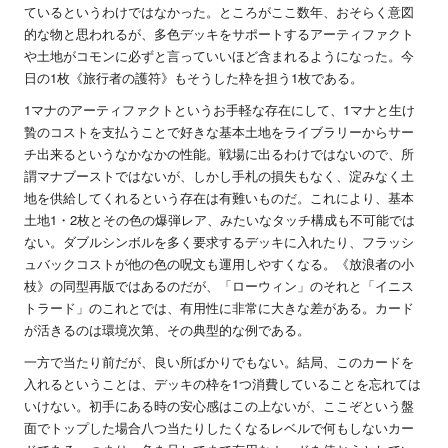
ているというわけではなかった。ところがここ数年、おそらく意図
的な物と思われるが、多色デッキをサポートするアーティファクト
や土地がコモンに必ずと言っていいほど含まれるようになった。今
日の1枚《旅行者の護符》もそうした枠を担う1枚である。
1マナのアーティファクトというお手軽な存在にして、1マナと生け
贄のコストを支払うことで好きな基本土地をライブラリーからサー
チ出来るというなかなかの性能。戦場に出るわけではないので、所
謂マナブーストではないが、しかし手札の損失もなく、淀みなく土
地を供給してくれるという存在は有難いものだ。これにより、基本
土地1・2枚とその色の爆弾レア、みたいなタッチ構成も不可能では
ない。ダブルシンボルを多く要求するデッキに入れたり、フラッシ
ュバックコストが他の色の呪文も運用しやすくなる。《放浪者の小
枝》の同型再版ではあるのだが、「ローウィン」のそれと「イニス
トラード」のこれとでは、有用性に非常に大きな差がある。カード
が活きるのは環境次第、その典型的な例である。
一方で当たり前だが、良い所ばかりでもない。結局、このカードを
入れるということは、デッキの枠を1つ消費していることを忘れては
いけない。初手にある時の安心感はこの上ないが、ここぞという盤
面でトップした場合八つ当たりしたくなるレベルで何もしないカー