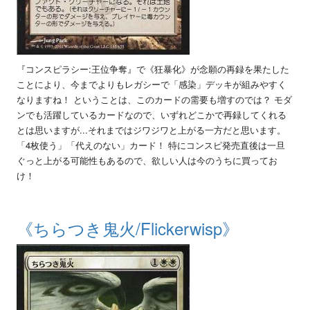
『コンスピラシー:王位争奪』で《狂暴化》が念願の再録を果たした
ことにより、今までよりもレガシーで「感染」デッキが組みやすく
なりますね！ ということは、このカードの需要も増すのでは？ モダ
ンでも活躍しているカードなので、いずれどこかで再録してくれる
とは思いますが...それまではジワジワと上がる一方だと思います。
「4枚使う」「代えのない」カード！ 特にコンスピ発売直後は一旦
ぐっと上がる可能性もあるので、欲しい人は今のうちに買ってお
け！
《ちらつき鬼火/Flickerwisp》