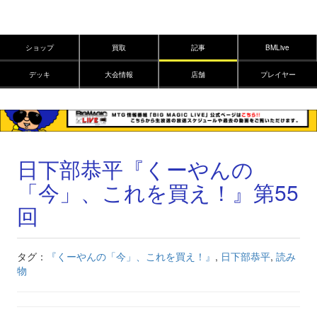
ショップ
買取
記事
BMLive
デッキ
大会情報
店舗
プレイヤー
日下部恭平『くーやんの
「今」、これを買え！』第55
回
タグ：
『くーやんの「今」、これを買え！』
,
日下部恭平
,
読み
物