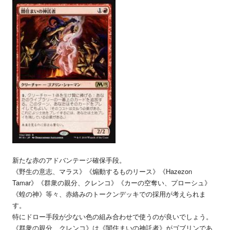
新たな赤のアドバンテージ確保手段。
《野生の意志、マラス》《煽動するものリース》《Hazezon
Tamar》《群衆の親分、クレンコ》《カーの空奪い、プローシュ》
《蝗の神》等々、赤絡みのトークンデッキでの採用が考えられま
す。
特にドロー手段が少ない色の組み合わせで使うのが良いでしょう。
《群衆の親分、クレンコ》は《闇住まいの神託者》がゴブリンであ