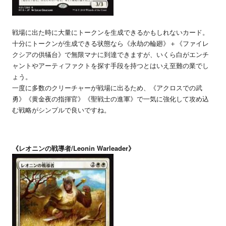
戦場に出た時に大量にトークンを生成できるかもしれないカード。
十分にトークンが生成できる状態なら《永劫の輪廻》＋《ファイレ
クシアの供犠台》で無限マナに到達できますが、いくら白がエンチ
ャントやアーティファクトを探す手段を持つとはいえ至難の業でし
ょう。
一度に多数のクリーチャーが戦場に出るため、《アクロスでの武
勇》《黄金夜の指揮官》《聖戦士の進軍》で一気に強化して攻め込
む戦略がシンプルで良いですね。
《レオニンの戦導者/Leonin Warleader》