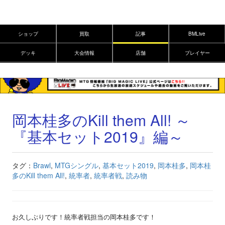
ショップ
買取
記事
BMLive
デッキ
大会情報
店舗
プレイヤー
岡本桂多のKill them All! ～
『基本セット2019』編～
タグ：
Brawl
,
MTGシングル
,
基本セット2019
,
岡本桂多
,
岡本桂
多のKill them All!
,
統率者
,
統率者戦
,
読み物
お久しぶりです！統率者戦担当の岡本桂多です！