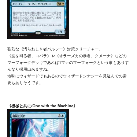
強烈な《汚らわしき者バルソー》対策クリーチャー。
《波を司る者、コパラ》や《オラーズカの暴君、クメーナ》などの
マーフォークデッキであれば1マナのマーフォークという事もありす
んなり採用出来ますね。
地味にウィザードでもあるのでウィザードシナジーを見込んでの需
要もありそうです。
《機械と共に/One with the Machine》