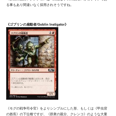
る事もあり間違いなく採用されそうですね。
《ゴブリンの扇動者/Goblin Instigator》
《モグの戦争司令官》をよりシンプルにした形、もしくは《甲虫背
の酋長》の下位種ですが、《群衆の親分、クレンコ》のような大量