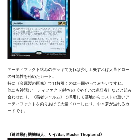
アーティファクト絡みのデッキであれば少し工夫すれば大量ドロー
の可能性を秘めたカード。
特に《金属製の巨像》で11枚引くのは一回やってみたいですね。
他にも神話(アーティファクト)持ちの《マイアの処罰者》などと組み
合わせたり、《覇者シャルム》で採用して墓地からコストの重いア
ーティファクトを釣りあげて大量ドローしたり、中々夢が溢れるカ
ードです。
《練達飛行機械職人、サイ/Sai, Master Thopterist》