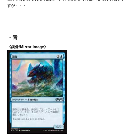
すが・・・
・青
《鏡像/Mirror Image》