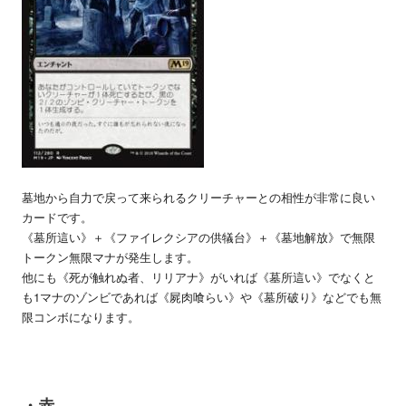
墓地から自力で戻って来られるクリーチャーとの相性が非常に良い
カードです。
《墓所這い》＋《ファイレクシアの供犠台》＋《墓地解放》で無限
トークン無限マナが発生します。
他にも《死が触れぬ者、リリアナ》がいれば《墓所這い》でなくと
も1マナのゾンビであれば《屍肉喰らい》や《墓所破り》などでも無
限コンボになります。
・赤