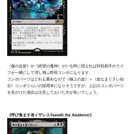
《傷の反射》か《絶望の魔神》がいる時に唱えれば対戦相手のライ
フが一瞬にして消し飛ぶ即死コンボになります。
コンボパーツはどれも重めなので《極上の血》＋《血なまぐさい結
合》コンボぐらいの採用率になりそうですが、上記のコンボパーツ
を見かけた場合は注意しておいた方が良いでしょう。
《呼び覚ます者イザレス/Isareth the Awakener》