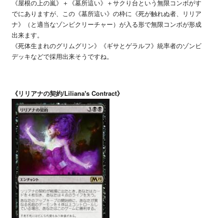
《屋根の上の嵐》＋《墓所這い》＋サクり台という無限コンボがす
でにありますが、この《墓所這い》の枠に《死が触れぬ者、リリア
ナ》（と適当なゾンビクリーチャー）が入る形で無限コンボが形成
出来ます。
《死体生まれのグリムグリン》《ギサとゲラルフ》統率者のゾンビ
デッキなどで採用出来そうですね。
《リリアナの契約/Liliana's Contract》