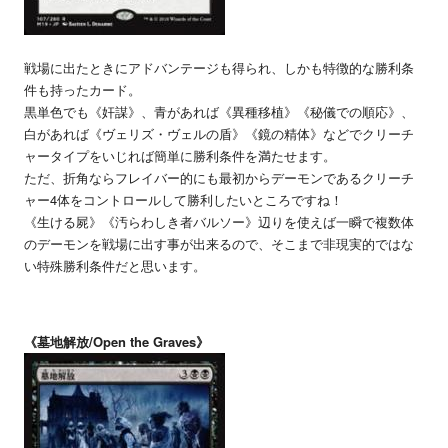
戦場に出たときにアドバンテージも得られ、しかも特徴的な勝利条
件も持ったカード。
黒単色でも《奸謀》、青があれば《異種移植》《秘儀での順応》、
白があれば《ヴェリズ・ヴェルの盾》《鏡の精体》などでクリーチ
ャータイプをいじれば簡単に勝利条件を満たせます。
ただ、折角ならフレイバー的にも最初からデーモンであるクリーチ
ャー4体をコントロールして勝利したいところですね！
《生ける屍》《汚らわしき者バルソー》辺りを使えば一瞬で複数体
のデーモンを戦場に出す事が出来るので、そこまで非現実的ではな
い特殊勝利条件だと思います。
《墓地解放/Open the Graves》