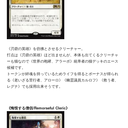
《刃砦の英雄》を彷彿とさせるクリーチャー。
打点は《刃砦の英雄》ほど出ませんが、本体も出てくるクリーチャ
ーも猫なので《世界の咆哮、アラーボ》統率者の猫デッキのエース
候補です。
トークンが絆魂を持っているためライフを得るとボーナスが得られ
る《老いざる苦行者、アローロ》《幽霊議員カルロフ》《救う者、
レグナ》でも採用出来そうです。
《悔恨する僧侶/Remorseful Cleric》